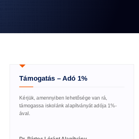
Támogatás – Adó 1%
Kérjük, amennyiben lehetősége van rá,
támogassa iskolánk alapítványát adója 1%-
ával.
Dr. Pártos Lóránt Alapítvány