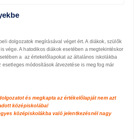
yekbe
sbeli dolgozatok megírásával véget ért. A diákok, szülők
 is vége. A hatodikos diákok esetében a megtekintéskor
esetében a az értekelőlapokat az általános iskolákba
z esetleges módosítások átvezetése is meg fog már
 dolgozatot és megkapta az értékelőlapját nem azt
z adott középiskolába!
 egyes középiskolákba való jelentkezésnél nagy