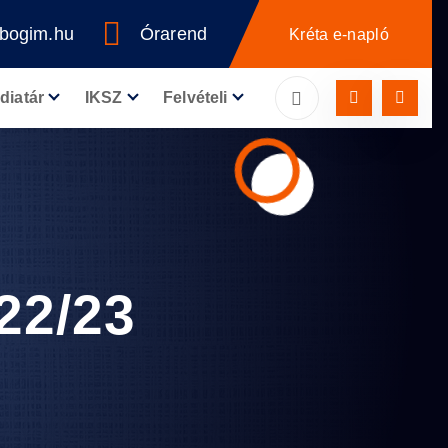
bogim.hu
Órarend
Kréta e-napló
diatár
IKSZ
Felvételi
22/23