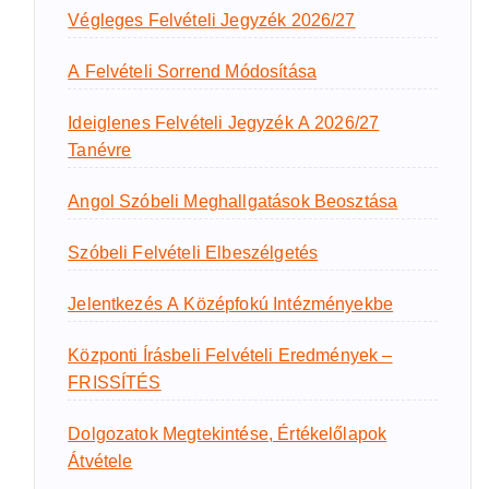
Végleges Felvételi Jegyzék 2026/27
A Felvételi Sorrend Módosítása
Ideiglenes Felvételi Jegyzék A 2026/27
Tanévre
Angol Szóbeli Meghallgatások Beosztása
Szóbeli Felvételi Elbeszélgetés
Jelentkezés A Középfokú Intézményekbe
Központi Írásbeli Felvételi Eredmények –
FRISSÍTÉS
Dolgozatok Megtekintése, Értékelőlapok
Átvétele