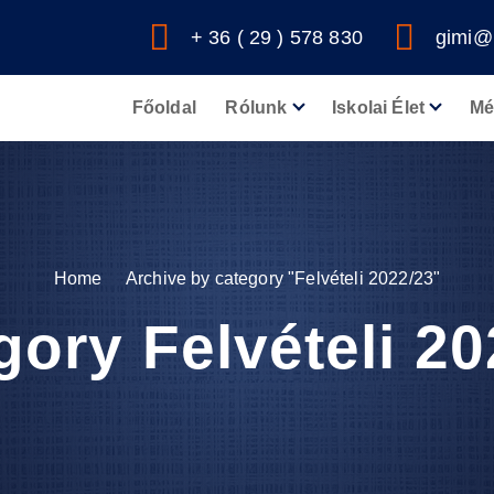
+ 36 ( 29 ) 578 830
gimi@
Főoldal
Rólunk
Iskolai Élet
Mé
Home
Archive by category "Felvételi 2022/23"
gory Felvételi 20