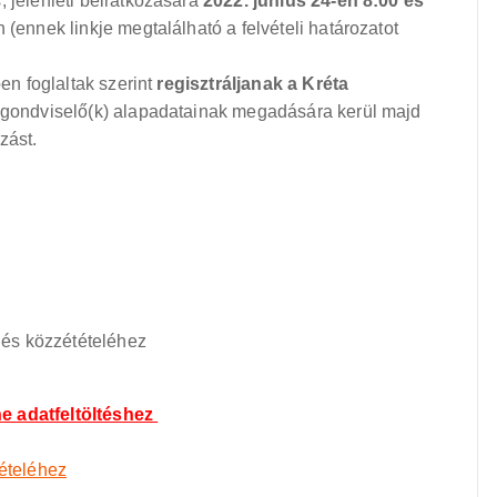
 jelenléti beiratkozására
2022. június 24-én 8:00 és
 (ennek linkje megtalálható a felvételi határozatot
ben foglaltak szerint
regisztráljanak a Kréta
s a gondviselő(k) alapadatainak megadására kerül majd
zást.
z és közzétételéhez
ne adatfeltöltéshez
tételéhez