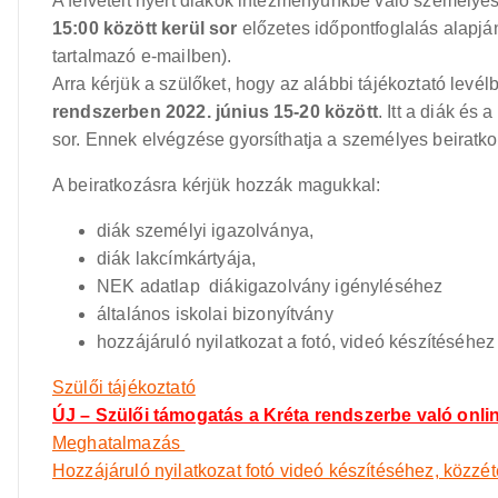
A felvételt nyert diákok intézményünkbe való személyes,
15:00 között kerül sor
előzetes időpontfoglalás alapján
tartalmazó e-mailben).
Arra kérjük a szülőket, hogy az alábbi tájékoztató levél
rendszerben 2022. június 15-20 között
. Itt a diák é
sor. Ennek elvégzése gyorsíthatja a személyes beiratko
A beiratkozásra kérjük hozzák magukkal:
diák személyi igazolványa,
diák lakcímkártyája,
NEK adatlap diákigazolvány igényléséhez
általános iskolai bizonyítvány
hozzájáruló nyilatkozat a fotó, videó készítéséhe
Szülői tájékoztató
ÚJ – Szülői támogatás a Kréta rendszerbe való onli
Meghatalmazás
Hozzájáruló nyilatkozat fotó videó készítéséhez, közzé