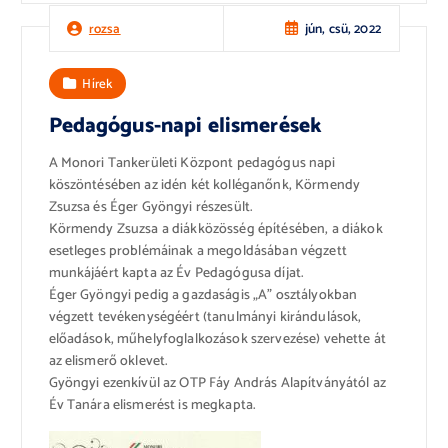
jún, csü, 2022
rozsa
Hírek
Pedagógus-napi elismerések
A Monori Tankerületi Központ pedagógus napi
köszöntésében az idén két kolléganőnk, Körmendy
Zsuzsa és Éger Gyöngyi részesült.
Körmendy Zsuzsa a diákközösség építésében, a diákok
esetleges problémáinak a megoldásában végzett
munkájáért kapta az Év Pedagógusa díjat.
Éger Gyöngyi pedig a gazdaságis „A” osztályokban
végzett tevékenységéért (tanulmányi kirándulások,
előadások, műhelyfoglalkozások szervezése) vehette át
az elismerő oklevet.
Gyöngyi ezenkívül az OTP Fáy András Alapítványától az
Év Tanára elismerést is megkapta.