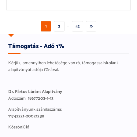
…
1
2
42
Támogatás – Adó 1%
Kérjük, amennyiben lehetősége van rá, támogassa iskolánk
alapítványát adója 1%-ával.
Dr. Pártos Lóránt Alapítvány
Adószám:
18677203-1-13
Alapítványunk számlaszáma:
11742221-20021238
Köszönjük!