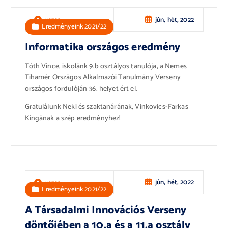
jún, hét, 2022
rozsa
Eredményeink 2021/22
Informatika országos eredmény
Tóth Vince, iskolánk 9.b osztályos tanulója, a Nemes
Tihamér Országos Alkalmazói Tanulmány Verseny
országos fordulóján 36. helyet ért el.
Gratulálunk Neki és szaktanárának, Vinkovics-Farkas
Kingának a szép eredményhez!
jún, hét, 2022
rozsa
Eredményeink 2021/22
A Társadalmi Innovációs Verseny
döntőjében a 10.a és a 11.a osztály