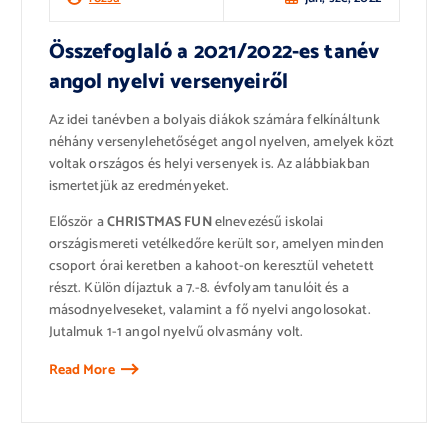
Összefoglaló a 2021/2022-es tanév
angol nyelvi versenyeiről
Az idei tanévben a bolyais diákok számára felkínáltunk
néhány versenylehetőséget angol nyelven, amelyek közt
voltak országos és helyi versenyek is. Az alábbiakban
ismertetjük az eredményeket.
Először a
CHRISTMAS FUN
elnevezésű iskolai
országismereti vetélkedőre került sor, amelyen minden
csoport órai keretben a kahoot-on keresztül vehetett
részt. Külön díjaztuk a 7.-8. évfolyam tanulóit és a
másodnyelveseket, valamint a fő nyelvi angolosokat.
Jutalmuk 1-1 angol nyelvű olvasmány volt.
Read More