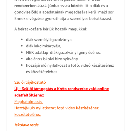
rendszerben 2022. június 15-20 között
. Itt a diák és a
gondviselő(k) alapadatainak megadására kerül majd sor.
Ennek elvégzése gyorsíthatja a személyes beiratkozást.
A beiratkozásra kérjük hozzák magukkal:
diák személyi igazolványa,
diák lakcímkártyája,
NEK adatlap diákigazolvány igényléséhez
általános iskolai bizonyítvány
hozzájáruló nyilatkozat a fotó, videó készítéséhez
és közzétételéhez
Szülői tájékoztató
ÚJ – Szülői támogatás a Kréta rendszerbe való online
adatfeltöltéshez
Meghatalmazás
Hozzájáruló nyilatkozat fotó videó készítéséhez,
közzétételéhez
Iskolavezetés