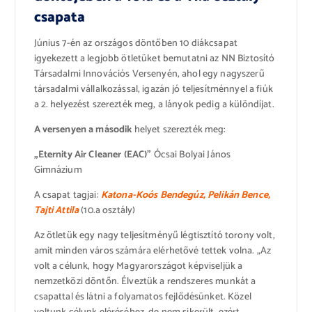
csapata
Június 7-én az országos döntőben 10 diákcsapat
igyekezett a legjobb ötletüket bemutatni az NN Biztosító
Társadalmi Innovációs Versenyén, ahol egy nagyszerű
társadalmi vállalkozással, igazán jó teljesítménnyel a fiúk
a 2. helyezést szerezték meg, a lányok pedig a különdíjat.
A versenyen
a második
helyet szerezték meg:
„Eternity Air Cleaner (EAC)”
Ócsai Bolyai János
Gimnázium
A csapat tagjai:
Katona-Koós Bendegúz, Pelikán Bence,
Tajti Attila
(10.a osztály)
Az ötletük egy nagy teljesítményű légtisztító torony volt,
amit minden város számára elérhetővé tettek volna. „Az
volt a célunk, hogy Magyarországot képviseljük a
nemzetközi döntőn. Élveztük a rendszeres munkát a
csapattal és látni a folyamatos fejlődésünket. Közel