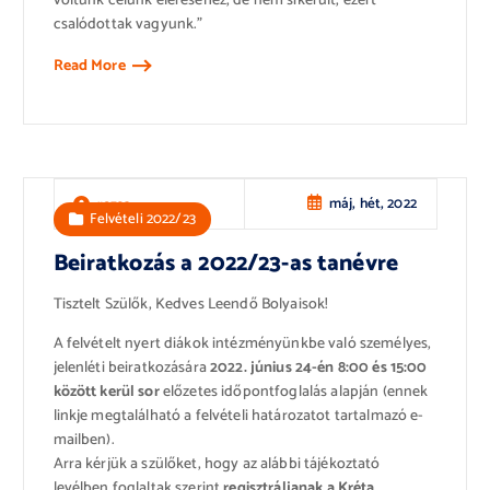
voltunk célunk eléréséhez, de nem sikerült, ezért
csalódottak vagyunk.”
Read More
máj, hét, 2022
rozsa
Felvételi 2022/23
Beiratkozás a 2022/23-as tanévre
Tisztelt Szülők, Kedves Leendő Bolyaisok!
A felvételt nyert diákok intézményünkbe való személyes,
jelenléti beiratkozására
2022. június 24-én 8:00 és 15:00
között kerül sor
előzetes időpontfoglalás alapján (ennek
linkje megtalálható a felvételi határozatot tartalmazó e-
mailben).
Arra kérjük a szülőket, hogy az alábbi tájékoztató
levélben foglaltak szerint
regisztráljanak a Kréta