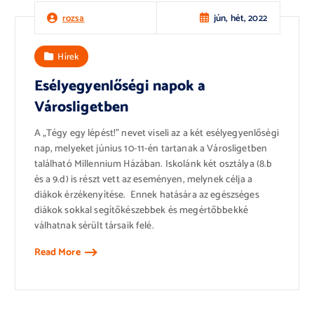
jún, hét, 2022
rozsa
Hírek
Esélyegyenlőségi napok a
Városligetben
A „Tégy egy lépést!” nevet viseli az a két esélyegyenlőségi
nap, melyeket június 10-11-én tartanak a Városligetben
található Millennium Házában. Iskolánk két osztálya (8.b
és a 9.d) is részt vett az eseményen, melynek célja a
diákok érzékenyítése. Ennek hatására az egészséges
diákok sokkal segítőkészebbek és megértőbbekké
válhatnak sérült társaik felé.
Read More