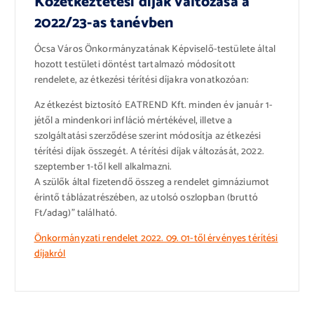
Közétkeztetési díjak változása a
2022/23-as tanévben
Ócsa Város Önkormányzatának Képviselő-testülete által
hozott testületi döntést tartalmazó módosított
rendelete, az étkezési térítési díjakra vonatkozóan:
Az étkezést biztosító EATREND Kft. minden év január 1-
jétől a mindenkori infláció mértékével, illetve a
szolgáltatási szerződése szerint módosítja az étkezési
térítési díjak összegét. A térítési díjak változását, 2022.
szeptember 1-től kell alkalmazni.
A szülők által fizetendő összeg a rendelet gimnáziumot
érintő táblázatrészében, az utolsó oszlopban (bruttó
Ft/adag)” található.
Önkormányzati rendelet 2022. 09. 01-től érvényes térítési
díjakról