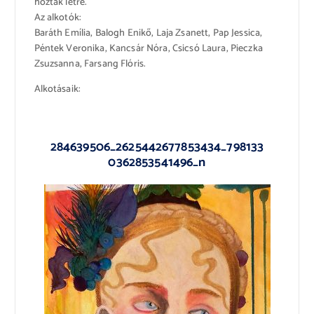
hoztak létre.
Az alkotók:
Baráth Emília, Balogh Enikő, Laja Zsanett, Pap Jessica,
Péntek Veronika, Kancsár Nóra, Csicsó Laura, Pieczka
Zsuzsanna, Farsang Flóris.
Alkotásaik:
284639506_2625442677853434_798133
0362853541496_n