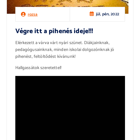
júl, pén, 2022
rozsa
Végre itt a pihenés ideje!!!
Elérkezett a várva várt nyári szünet. Diákjainknak,
pedagógusainknak, minden iskolai dolgozónknak jó
pihenést, feltöltődést kívánunk!
Hallgassátok szeretettel!