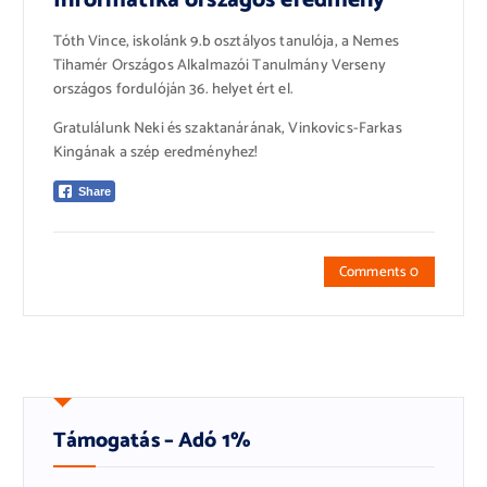
Informatika országos eredmény
Tóth Vince, iskolánk 9.b osztályos tanulója, a Nemes
Tihamér Országos Alkalmazói Tanulmány Verseny
országos fordulóján 36. helyet ért el.
Gratulálunk Neki és szaktanárának, Vinkovics-Farkas
Kingának a szép eredményhez!
Share
Comments 0
Támogatás – Adó 1%