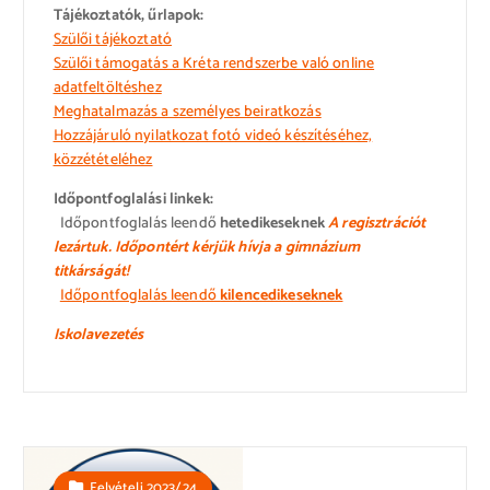
Tájékoztatók, űrlapok:
Szülői tájékoztató
Szülői támogatás a Kréta rendszerbe való online
adatfeltöltéshez
Meghatalmazás a személyes beiratkozás
Hozzájáruló nyilatkozat fotó videó készítéséhez,
közzétételéhez
Időpontfoglalási linkek:
Időpontfoglalás leendő
hetedikeseknek
A regisztrációt
lezártuk. Időpontért kérjük hívja a gimnázium
titkárságát!
Időpontfoglalás leendő
kilencedikeseknek
Iskolavezetés
Felvételi 2023/24