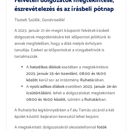
Felvételi dolgozatok megtekintése,
észrevételezés és az írásbeli pótnap
Tisztelt Szülők, Gondviselők!
A 2023. január 21-én megírt központi felvételi írásbeli
dolgozatok megtekintésére két időpontot jelöltünk ki
annak megfelelően, hogy a diák melyik évfolyam
tanulója. Ezeket az időpontokat a vizsgabehívók is
tartalmazzák.
A
hatodikos diákok
esetében a megtekintésre
2023. január 25-én (szerdán)
,
08:00 és 16:00
között
kerül sor az intézmény
Ruhatár
ában.
A
nyolcadikos diákok
esetében
2023. január 26-án
(csütörtökön)
, lehet a dolgozatokat megtekinteni
08:00 és 16:00 között
, szintén a
Ruhatár
ban.
A Ruhatárba legkönnyebben a Falu Tamás utcáról a két
épület közötti bejáraton keresztül lehet bejutni.
A megtekintett dolgozatokról okostelefonnal
fotók