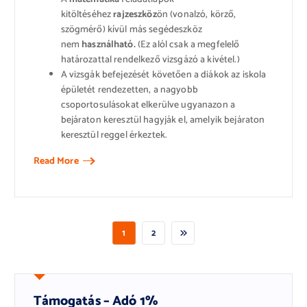
kitöltéséhez
rajzeszköz
ön (vonalzó, körző,
szögmérő) kívül más segédeszköz
nem
használható.
(Ez alól csak a megfelelő
határozattal rendelkező vizsgázó a kivétel.)
A vizsgák befejezését követően a diákok az iskola
épületét rendezetten, a nagyobb
csoportosulásokat elkerülve ugyanazon a
bejáraton keresztül hagyják el, amelyik bejáraton
keresztül reggel érkeztek.
Read More
1
2
Támogatás – Adó 1%