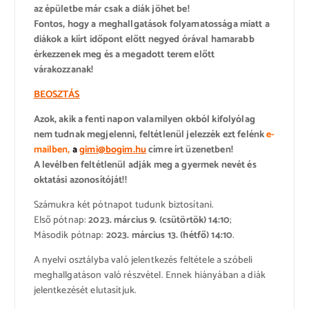
az épületbe már csak a diák jöhet be!
Fontos, hogy a meghallgatások folyamatossága miatt a
diákok a kiírt időpont előtt negyed órával hamarabb
érkezzenek meg és a megadott terem előtt
várakozzanak!
BEOSZTÁS
Azok, akik a fenti napon valamilyen okból kifolyólag
nem tudnak megjelenni, feltétlenül jelezzék ezt felénk
e-
mailben,
a
gimi@bogim.hu
címre írt üzenetben!
A levélben feltétlenül adják meg a gyermek nevét és
oktatási azonosítóját!!
Számukra két pótnapot tudunk biztosítani.
Első pótnap:
2023. március 9. (csütörtök) 14:10
;
Második pótnap:
2023. március 13. (hétfő) 14:10
.
A nyelvi osztályba való jelentkezés feltétele a szóbeli
meghallgatáson való részvétel. Ennek hiányában a diák
jelentkezését elutasítjuk.