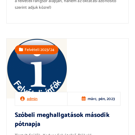
a felvételi rangsor alapján, hanem az oktatási azonosító
szerint adjuk közre!)
Felvételi 2023/24
márc, pén, 2023
admin
Szóbeli meghallgatások második
pótnapja