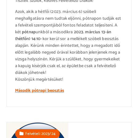
Tisztelt Szülők, Kedves Felvételiző Diákok!
Azok, akik a hétfői (2023. március 6) szóbeli
meghallgatásra nem tudtak eljönni, pótnapon tudják ezt
a felvételi szempontjából fontos feladatot teljesíteni. A
két
pótnap
unkból a másodikra
2023. március 13-án
(hétfőn) 14:10
-kor kerül sor a mellékelt szóbeli beosztás
alapján. Kérünk minden érintettet, hogy a megadott idő
előtt legalább negyed órával korábban jelenjenek meg a
vizsga helyszínén. Kérjük a szülőket, hogy gyermekeiket
a kapuig kísérjék csak el, az épületbe csak a felvételiző
diákok jöhetnek!
Köszönjük megértésüket!
Második pótnapi beosztás
Felvételi 2023/24