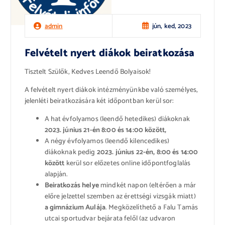
jún, ked, 2023
admin
Felvételt nyert diákok beiratkozása
Tisztelt Szülők, Kedves Leendő Bolyaisok!
A felvételt nyert diákok intézményünkbe való személyes,
jelenléti beiratkozására két időpontban kerül sor:
A hat évfolyamos (leendő hetedikes) diákoknak
2023. június 21-én 8:00 és 14:00 között,
A négy évfolyamos (leendő kilencedikes)
diákoknak pedig
2023. június 22-én, 8:00 és 14:00
között
kerül sor előzetes online időpontfoglalás
alapján.
Beiratkozás helye
mindkét napon (eltérően a már
előre jelzettel szemben az érettségi vizsgák miatt)
a gimnázium Aulája
. Megközelíthető a Falu Tamás
utcai sportudvar bejárata felől (az udvaron