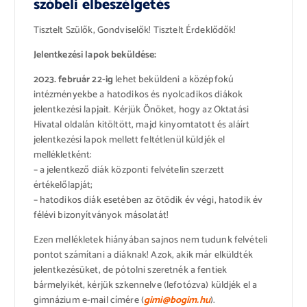
szóbeli elbeszélgetés
Tisztelt Szülők, Gondviselők! Tisztelt Érdeklődők!
Jelentkezési lapok beküldése:
2023. február 22-ig
lehet beküldeni a középfokú
intézményekbe a hatodikos és nyolcadikos diákok
jelentkezési lapjait. Kérjük Önöket, hogy az Oktatási
Hivatal oldalán kitöltött, majd kinyomtatott és aláírt
jelentkezési lapok mellett feltétlenül küldjék el
mellékletként:
– a jelentkező diák központi felvételin szerzett
értékelőlapját;
– hatodikos diák esetében az ötödik év végi, hatodik év
félévi bizonyítványok másolatát!
Ezen mellékletek hiányában sajnos nem tudunk felvételi
pontot számítani a diáknak! Azok, akik már elküldték
jelentkezésüket, de pótolni szeretnék a fentiek
bármelyikét, kérjük szkennelve (lefotózva) küldjék el a
gimnázium e-mail címére (
gimi@bogim.hu
).