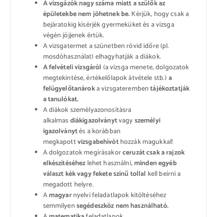
A vizsgázók nagy száma miatt a szülők az
épületekbe nem jöhetnek be.
Kérjük, hogy csak a
bejáratokig kísérjék gyermeküket és a vizsga
végén jöjjenek értük.
A vizsgatermet a szünetben rövid időre (pl.
mosdóhasználat) elhagyhatják a diákok.
A felvételi vizsgáról
(a vizsga menete, dolgozatok
megtekintése, értékelőlapok átvétele stb.)
a
felügyelőtanárok
a vizsgateremben
tájékoztatják
a tanulókat.
A diákok személyazonosításra
alkalmas
diákigazolványt
vagy
személyi
igazolványt
és a korábban
megkapott
vizsgabehívót
hozzák magukkal!
A dolgozatok megírásakor
ceruzát csak a rajzok
elkészítéséhez
lehet használni,
minden egyéb
választ kék vagy fekete színű tollal
kell beírni a
megadott helyre.
A
magyar
nyelvi feladatlapok kitöltéséhez
semmilyen
segédeszköz nem használható.
A
matematika
feladatlapok