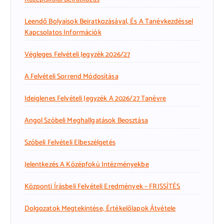
Leendő Bolyaisok Beiratkozásával, És A Tanévkezdéssel
Kapcsolatos Információk
Végleges Felvételi Jegyzék 2026/27
A Felvételi Sorrend Módosítása
Ideiglenes Felvételi Jegyzék A 2026/27 Tanévre
Angol Szóbeli Meghallgatások Beosztása
Szóbeli Felvételi Elbeszélgetés
Jelentkezés A Középfokú Intézményekbe
Központi Írásbeli Felvételi Eredmények – FRISSÍTÉS
Dolgozatok Megtekintése, Értékelőlapok Átvétele