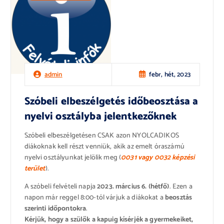
febr, hét, 2023
admin
Szóbeli elbeszélgetés időbeosztása a
nyelvi osztályba jelentkezőknek
Szóbeli elbeszélgetésen CSAK azon NYOLCADIKOS
diákoknak kell részt venniük, akik az emelt óraszámú
nyelvi osztályunkat jelölik meg (
0031 vagy 0032 képzési
terület
).
A szóbeli felvételi napja
2023. március 6. (hétfő)
. Ezen a
napon már reggel 8:00-tól várjuk a diákokat a
beosztás
szerinti időpontokra
.
Kérjük, hogy a szülők a kapuig kísérjék a gyermekeiket,