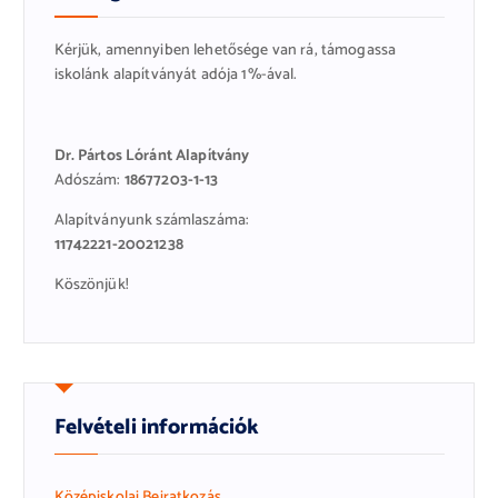
Kérjük, amennyiben lehetősége van rá, támogassa
iskolánk alapítványát adója 1%-ával.
Dr. Pártos Lóránt Alapítvány
Adószám:
18677203-1-13
Alapítványunk számlaszáma:
11742221-20021238
Köszönjük!
Felvételi információk
Középiskolai Beiratkozás