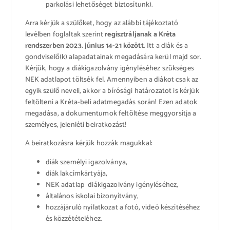
parkolási lehetőséget biztosítunk).
Arra kérjük a szülőket, hogy az alábbi tájékoztató
levélben foglaltak szerint
regisztráljanak a Kréta
rendszerben 2023. június 14-21 között
. Itt a diák és a
gondviselő(k) alapadatainak megadására kerül majd sor.
Kérjük, hogy a diákigazolvány igényléséhez szükséges
NEK adatlapot töltsék fel. Amennyiben a diákot csak az
egyik szülő neveli, akkor a bírósági határozatot is kérjük
feltölteni a Kréta-beli adatmegadás során! Ezen adatok
megadása, a dokumentumok feltöltése meggyorsítja a
személyes, jelenléti beiratkozást!
A beiratkozásra kérjük hozzák magukkal:
diák személyi igazolványa,
diák lakcímkártyája,
NEK adatlap diákigazolvány igényléséhez,
általános iskolai bizonyítvány,
hozzájáruló nyilatkozat a fotó, videó készítéséhez
és közzétételéhez.