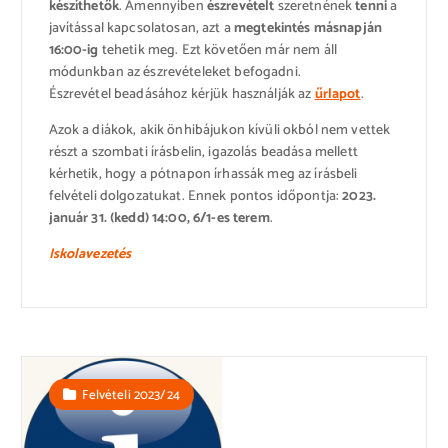
készíthetők
. Amennyiben
észrevételt
szeretnének
tenni
a
javítással kapcsolatosan, azt a
megtekintés másnapján
16:00-ig
tehetik meg. Ezt követően már nem áll
módunkban az észrevételeket befogadni.
Észrevétel beadásához kérjük használják az
űrlapot
.
Azok a diákok, akik önhibájukon kívüli okból nem vettek
részt a szombati írásbelin, igazolás beadása mellett
kérhetik, hogy a pótnapon írhassák meg az írásbeli
felvételi dolgozatukat. Ennek pontos időpontja:
2023.
január 31. (kedd) 14:00, 6/1-es terem
.
Iskolavezetés
Felvételi 2023/24