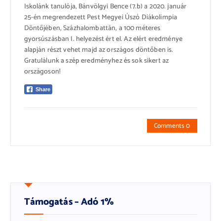
Iskolánk tanulója, Bánvölgyi Bence (7.b) a 2020. január
25-én megrendezett Pest Megyei Úszó Diákolimpia
Döntőjében, Százhalombattán, a 100 méteres
gyorsúszásban I. helyezést ért el. Az elért eredménye
alapján részt vehet majd az országos döntőben is.
Gratulálunk a szép eredményhez és sok sikert az
országoson!
Share
Comments 0
Támogatás – Adó 1%