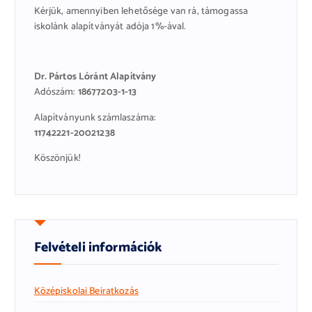
Kérjük, amennyiben lehetősége van rá, támogassa
iskolánk alapítványát adója 1%-ával.
Dr. Pártos Lóránt Alapítvány
Adószám:
18677203-1-13
Alapítványunk számlaszáma:
11742221-20021238
Köszönjük!
Felvételi információk
Középiskolai Beiratkozás