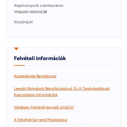
Alapítványunk számlaszáma:
11742221-20021238
Köszönjük!
Felvételi információk
Középiskolai Beiratkozás
Leendő Bolyaisok Beiratkozásával, És A Tanévkezdéssel
Kapcsolatos Információk
Végleges Felvételi Jegyzék 2026/27
A Felvételi Sorrend Módosítása