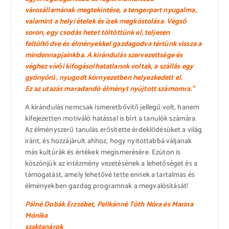
városállamának megtekintése, a tengerpart nyugalma,
valamint a helyi ételek és ízek megkóstolása. Végső
soron, egy csodás hetet töltöttünk el, teljesen
feltöltődve és élményekkel gazdagodva tértünk vissza a
mindennapjainkba. A kirándulás szervezettsége és
véghez vívői kifogásolhatatlanok voltak, a szállás egy
gyönyörű, nyugodt környezetben helyezkedett el.
Ez az utazás maradandó élményt nyújtott számomra.”
A kirándulás nemcsak ismeretbővítő jellegű volt, hanem
kifejezetten motiváló hatással is bírt a tanulók számára.
Az élményszerű tanulás erősítette érdeklődésüket a világ
iránt, és hozzájárult ahhoz, hogy nyitottabbá váljanak
más kultúrák és értékek megismerésére. Ezúton is
köszönjük az intézmény vezetésének a lehetőséget és a
támogatást, amely lehetővé tette ennek a tartalmas és
élményekben gazdag programnak a megvalósítását!
Pálné Dobák Erzsébet, Pelikánné Tóth Nóra és Marina
Mónika
szaktanárok