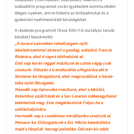
tudásukat. Éttermekben, üzletekben, valamint a
szabadidős programok során igyekeztek kommunikálni
idegen nyelven, ami erősítette az önbizalmukat és a
gyakorlati nyelvhasználati készségeiket.
A részletes programról Orosz Kitti 11.b osztályos tanuló
készített beszámolót:
„A tavaszi szünetben lehetőségem nyílt
iskolatársaimmal elutazni a gazdag, sokszínű Francia
Riviérára, ahol 6 napot tölthettünk el.
Első nap korán reggel indultunk és szinte végig csak
utaztunk. Délután a tranzitszállás elfoglalása előtt
Sirmione-ba látogattunk, ahol megcsodáltuk a Garda-
tóba nyíló félszigetet.
Második nap
Genovába
indultunk, ahol a kikötőt,
Kolombus szülőházát és a San Lorenzo székesegyházat
tekintettük meg. Este megérkeztünk
Fréjus
-be a
szálláshelyünkre.
Harmadik nap a csodálatos miniállamba utaztunk el,
Monaco-
ba. Ellátogattunk a Szt. Miklós katedrálisba
majd a fényűző hercegi palotába. Délután kis sétát