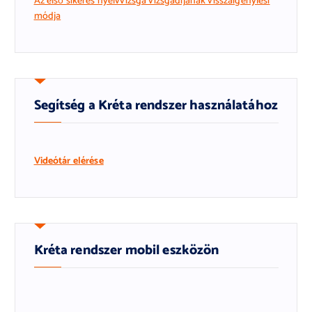
Az első sikeres nyelvvizsga vizsgadíj
ának visszaigénylési
módja
Segítség a Kréta rendszer használatához
Videótár elérése
Kréta rendszer mobil eszközön