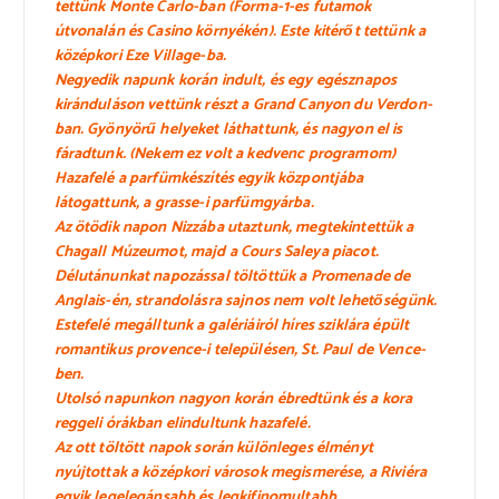
tettünk
Monte Carlo-
ban (Forma-1-es futamok
útvonalán és Casino környékén). Este kitérőt tettünk a
középkori Eze Village-ba.
Negyedik napunk korán indult, és egy egésznapos
kiránduláson vettünk részt a
Grand Canyon du Verdon
-
ban. Gyönyörű helyeket láthattunk, és nagyon el is
fáradtunk. (Nekem ez volt a kedvenc programom)
Hazafelé a parfümkészítés egyik központjába
látogattunk, a grasse-i parfümgyárba.
Az ötödik napon
Nizzá
ba utaztunk, megtekintettük a
Chagall Múzeumot, majd a Cours Saleya piacot.
Délutánunkat napozással töltöttük a Promenade de
Anglais-én, strandolásra sajnos nem volt lehetőségünk.
Estefelé megálltunk a galériáiról híres sziklára épült
romantikus provence-i településen,
St. Paul de Vence
-
ben.
Utolsó napunkon nagyon korán ébredtünk és a kora
reggeli órákban elindultunk hazafelé.
Az ott töltött napok során különleges élményt
nyújtottak a középkori városok megismerése, a Riviéra
egyik legelegánsabb és legkifinomultabb