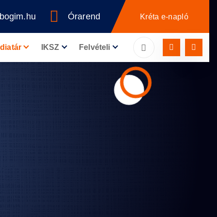
bogim.hu
Órarend
Kréta e-napló
diatár
IKSZ
Felvételi