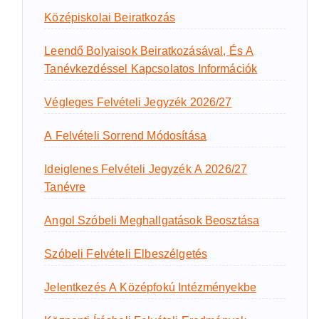
Középiskolai Beiratkozás
Leendő Bolyaisok Beiratkozásával, És A
Tanévkezdéssel Kapcsolatos Információk
Végleges Felvételi Jegyzék 2026/27
A Felvételi Sorrend Módosítása
Ideiglenes Felvételi Jegyzék A 2026/27
Tanévre
Angol Szóbeli Meghallgatások Beosztása
Szóbeli Felvételi Elbeszélgetés
Jelentkezés A Középfokú Intézményekbe