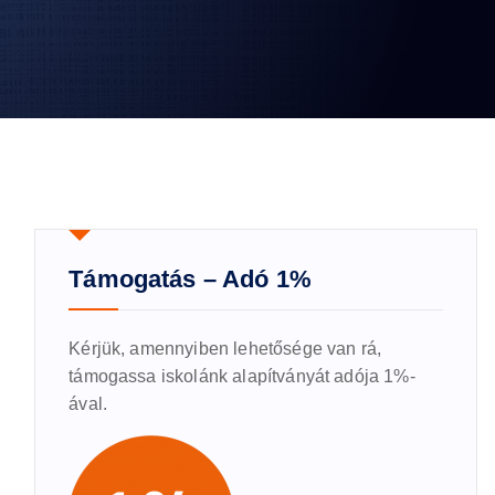
Támogatás – Adó 1%
Kérjük, amennyiben lehetősége van rá,
támogassa iskolánk alapítványát adója 1%-
ával.