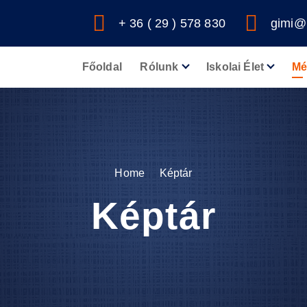
+ 36 ( 29 ) 578 830
gimi@
Főoldal
Rólunk
Iskolai Élet
Mé
Home
Képtár
Képtár