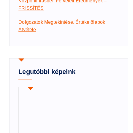
Központi Írásbeli Felvételi Eredmények –
FRISSÍTÉS
Dolgozatok Megtekintése, Értékelőlapok
Átvétele
Legutóbbi képeink