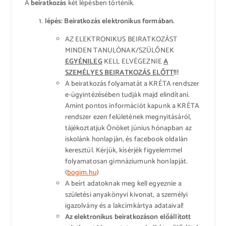
A
beiratkozás
két lépésben történik.
lépés: Beiratkozás elektronikus formában.
AZ ELEKTRONIKUS BEIRATKOZÁST
MINDEN TANULÓNAK/SZÜLŐNEK
EGYÉNILEG
KELL ELVÉGEZNIE
A
SZEMÉLYES BEIRATKOZÁS ELŐTT
!!!
A beiratkozás folyamatát a KRÉTA rendszer
e-ügyintézésében tudják majd elindítani.
Amint pontos információt kapunk a KRÉTA
rendszer ezen felületének megnyitásáról,
tájékoztatjuk Önöket június hónapban az
iskolánk honlapján, és facebook oldalán
keresztül. Kérjük, kísérjék figyelemmel
folyamatosan gimnáziumunk honlapját.
(
bogim.hu
)
A beírt adatoknak meg kell egyeznie a
születési anyakönyvi kivonat, a személyi
igazolvány és a lakcímkártya adataival!
Az elektronikus beiratkozáson előállított