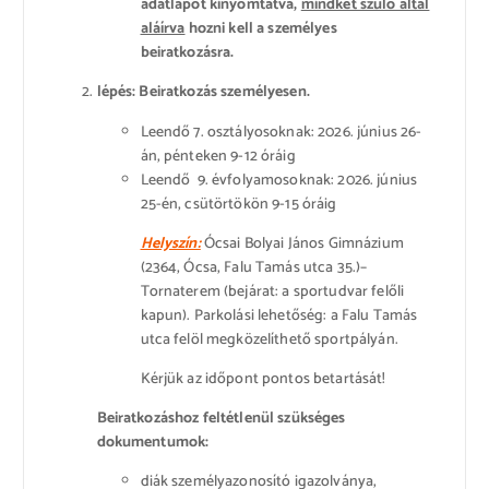
adatlapot kinyomtatva,
mindkét szülő által
aláírva
hozni kell a személyes
beiratkozásra.
lépés: Beiratkozás személyesen.
Leendő 7. osztályosoknak: 2026. június 26-
án, pénteken 9-12 óráig
Leendő 9. évfolyamosoknak: 2026. június
25-én, csütörtökön 9-15 óráig
Helyszín:
Ócsai Bolyai János Gimnázium
(2364, Ócsa, Falu Tamás utca 35.)–
Tornaterem (bejárat: a sportudvar felőli
kapun). Parkolási lehetőség: a Falu Tamás
utca felöl megközelíthető sportpályán.
Kérjük az időpont pontos betartását!
Beiratkozáshoz feltétlenül szükséges
dokumentumok:
diák személyazonosító igazolványa,