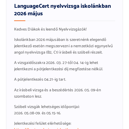
LanguageCert nyelvvizsga iskolánkban
2026 május
Kedves Diákok és leendő Nyelvvizsgázók!
Iskolánkban 2026 májusában is szeretnénk elegendő
jelentkező esetén megszervezni a nemzetközi egynyelvű
angol nyelvvizsga (B2, C1) írásbeli és szóbeli részeit.
A vizsgaidőszakra 2026. 03. 27-től 04. 14-ig lehet
jelentkezni a pótjelentkezési díj megfizetése nélkül.
A pótjelentkezés 04.21-ig tart.
Az írásbeli vizsga és a beszédértés 2026. 05. 09-én
szombaton lesz.
Szóbeli vizsgák lehetséges időpontjai:
2026. 05.08-09. és 05.15-16.
Jelentkezési felület elérhetősége: