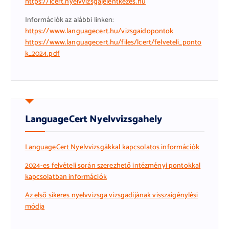
https://lcert.nyelvvizsgajelentkezes.hu
Információk az alábbi linken:
https://www.languagecert.hu/vizsgaidopontok
https://www.languagecert.hu/files/lcert/felveteli_ponto
k_2024.pdf
LanguageCert Nyelvvizsgahely
LanguageCert Nyelvvizsgákkal kapcsolatos információk
2024-es felvételi során szerezhető intézményi pontokkal
kapcsolatban információk
Az első sikeres nyelvvizsga vizsgadíj
ának visszaigénylési
módja