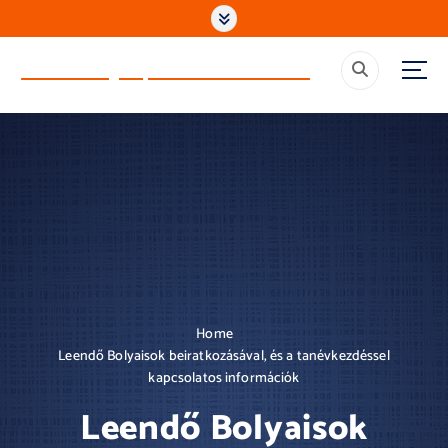
S
k
i
Ócsai Bolyai János Gimnázium
p
t
o
c
o
n
t
e
n
t
Home
Leendő Bolyaisok beiratkozásával, és a tanévkezdéssel
kapcsolatos információk
Leendő Bolyaisok