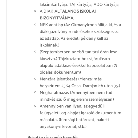
lakcímkártyája, TAJ kártyája, ADÓ kártyája,
A DIÁK
ÁLTALÁNOS ISKOLAI
BIZONYÍTVÁNYA
,
NEK adatlap (Az Okmányiroda állítja ki, és a
diákigazolvány rendeléséhez szükséges ez
az adatlap. Az eredeti példány kell az
iskolának.)
(Szeptemberben az első tanítási órán lesz
kiosztva.) Tájékoztató hozzájáruláson
alapuló adatkezelésekkel kapcsolatban (3
oldalas dokumentum)
Menzára jelentkezés (Menza: más
helyszínen: 2364 Ócsa, Damjanich utca 35.)
Meghatalmazás (Amennyiben nem tud
mindkét szülő megjelenni személyesen)
Amennyiben van ilyen, az egyedüli
felügyeleti jog alapját igazoló dokumentum
másolata. (bírósági határozat, halotti
anyakönyvi kivonat, stb.)
Beiratkozás egyéb teendői: