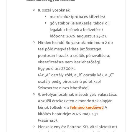
9. osztályosoknak:
matrózblúz (próba és kifizetés)
gólyatábor (jelentkezés, tábori díj
legalább felének a befizetése)
Időpont: 2026. augusztus 25-27.
Minden leendő Bolyaisnak: minimum 2 db
tesi póló megvásárlása (az összeget
pontosan hozzák a szülők, pénzváltásra,
visszafizetésre nem lesz lehetőség).
Egy póló ára 2300 Ft.
(Az „A” osztály zöld, a „B” osztály kék, a „C”
osztály pedig piros színű pólót kap!
Színcserére nincs lehetőség!)
9. évfolyamosoknak másodnyelv választása:
a szülői értekezleten elmondottak alapján
kérjük töltsék ki a
felmérő kérdőívet
! A
kitöltés határideje: 2026. május 31
(vasárnap).
Menza igénylés: Eatrend Kft. által biztosított