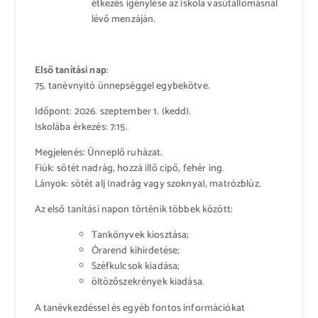
étkezés igénylése az iskola vasútállomásnál
lévő menzáján.
Első tanítási nap
:
75. tanévnyitó ünnepséggel egybekötve.
Időpont: 2026. szeptember 1. (kedd).
Iskolába érkezés: 7:15.
Megjelenés: Ünneplő ruházat.
Fiúk: sötét nadrág, hozzá illő cipő, fehér ing.
Lányok: sötét alj (nadrág vagy szoknya), matrózblúz.
Az első tanítási napon történik többek között:
Tankönyvek kiosztása;
Órarend kihirdetése;
Széfkulcsok kiadása;
öltözőszekrények kiadása.
A tanévkezdéssel és egyéb fontos információkat