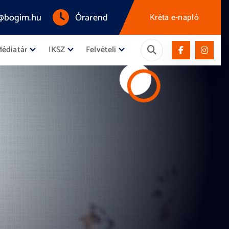
@bogim.hu
Órarend
Kréta e-napló
édiatár
IKSZ
Felvételi