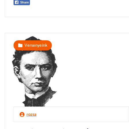
Share
Versenyeink
rozsa