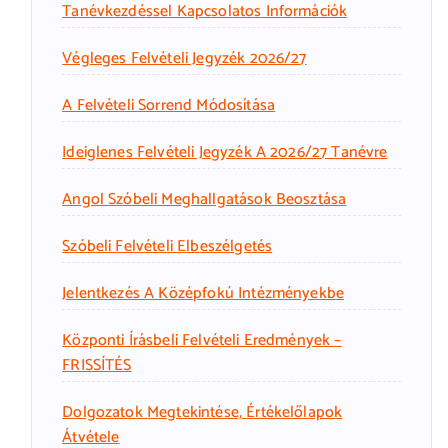
Tanévkezdéssel Kapcsolatos Információk
Végleges Felvételi Jegyzék 2026/27
A Felvételi Sorrend Módosítása
Ideiglenes Felvételi Jegyzék A 2026/27 Tanévre
Angol Szóbeli Meghallgatások Beosztása
Szóbeli Felvételi Elbeszélgetés
Jelentkezés A Középfokú Intézményekbe
Központi Írásbeli Felvételi Eredmények –
FRISSÍTÉS
Dolgozatok Megtekintése, Értékelőlapok
Átvétele