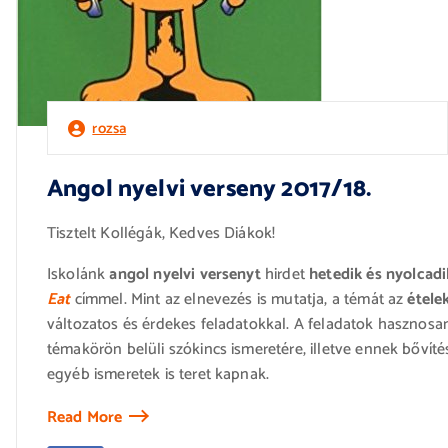
rozsa
Angol nyelvi verseny 2017/18.
Tisztelt Kollégák, Kedves Diákok!
Iskolánk
angol nyelvi versenyt
hirdet
hetedik és nyolcadi
Eat
címmel. Mint az elnevezés is mutatja, a témát az
ételek
változatos és érdekes feladatokkal. A feladatok hasznosan
témakörön belüli szókincs ismeretére, illetve ennek bővít
egyéb ismeretek is teret kapnak.
Read More