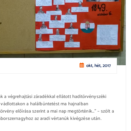
okt, hét, 2017
 a végrehajtási záradékkal ellátott haditörvényszéki
] vádlottakon a halálbüntetést ma hajnalban
 törvény előírása szerint a mai nap megtörténik…” – szólt a
áborszernagyhoz az aradi vértanúk kivégzése után.