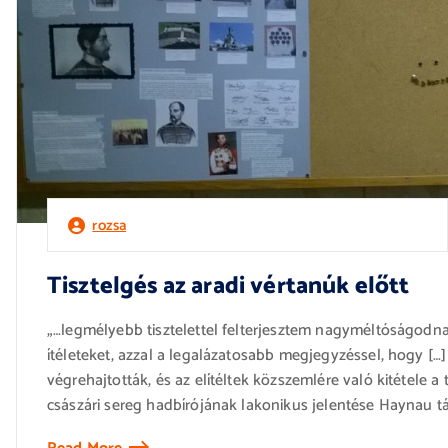
rozsa
Tisztelgés az aradi vértanúk előtt
„…legmélyebb tisztelettel felterjesztem nagyméltóságodnak
ítéleteket, azzal a legalázatosabb megjegyzéssel, hogy […
végrehajtották, és az elítéltek közszemlére való kitétele a
császári sereg hadbírójának lakonikus jelentése Haynau t