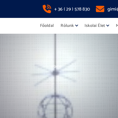
+ 36 ( 29 ) 578 830
gimi
Főoldal
Rólunk
Iskolai Élet
M
Home