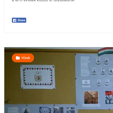
a 16-17 évesek között is. Gratulálunk!
Share
Hírek