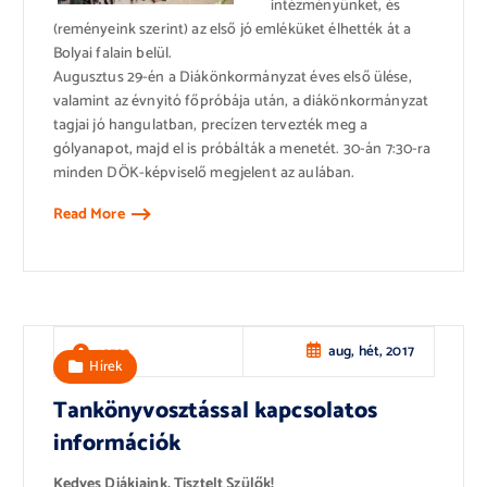
intézményünket, és
(reményeink szerint) az első jó emléküket élhették át a
Bolyai falain belül.
Augusztus 29-én a Diákönkormányzat éves első ülése,
valamint az évnyitó főpróbája után, a diákönkormányzat
tagjai jó hangulatban, precízen tervezték meg a
gólyanapot, majd el is próbálták a menetét. 30-án 7:30-ra
minden DÖK-képviselő megjelent az aulában.
Read More
aug, hét, 2017
rozsa
Hírek
Tankönyvosztással kapcsolatos
információk
Kedves Diákjaink, Tisztelt Szülők!