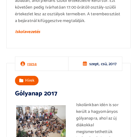
aulában, ahol plenáris szülői értekezletre kerül sor. Ezt
követően pedig (várhatóan 17:00 órától) osztály-szülői
értekezlet lesz az osztályok termeiben. A terembeosztást
a bejáratnál kifüggesztve megtalálják.
Iskolavezetés
szept, csü, 2017
rozsa
Hírek
Gólyanap 2017
Iskolánkban idén is sor
került a hagyományos
gólyanapra, ahol az új
diákokkal
megismertethettük