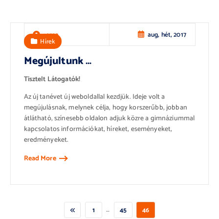
aug, hét, 2017
rozsa
Hírek
Megújultunk …
Tisztelt Látogatók!
Az új tanévet új weboldallal kezdjük. Ideje volt a
megújulásnak, melynek célja, hogy korszerűbb, jobban
átlátható, színesebb oldalon adjuk közre a gimnáziummal
kapcsolatos információkat, híreket, eseményeket,
eredményeket.
Read More
…
1
45
46