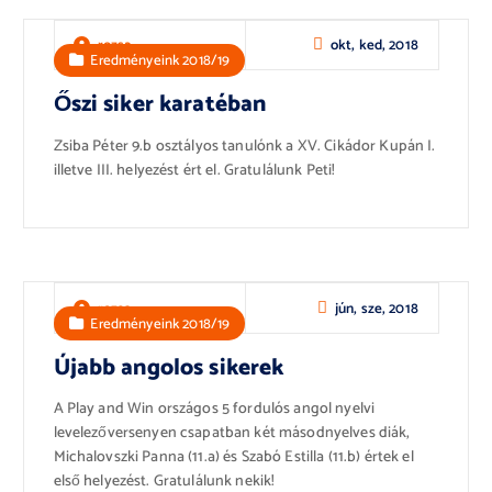
okt, ked, 2018
rozsa
Eredményeink 2018/19
Őszi siker karatéban
Zsiba Péter 9.b osztályos tanulónk a XV. Cikádor Kupán I.
illetve III. helyezést ért el. Gratulálunk Peti!
jún, sze, 2018
rozsa
Eredményeink 2018/19
Újabb angolos sikerek
A Play and Win országos 5 fordulós angol nyelvi
levelezőversenyen csapatban két másodnyelves diák,
Michalovszki Panna (11.a) és Szabó Estilla (11.b) értek el
első helyezést. Gratulálunk nekik!