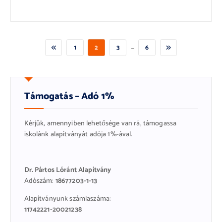
…
1
2
3
6
Támogatás – Adó 1%
Kérjük, amennyiben lehetősége van rá, támogassa
iskolánk alapítványát adója 1%-ával.
Dr. Pártos Lóránt Alapítvány
Adószám:
18677203-1-13
Alapítványunk számlaszáma:
11742221-20021238