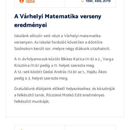
febr, ked, 2019
rozsa
A Várhelyi Matematika verseny
eredményei
Iskolánk először vett részt a Várhelyi matematika
versenyen. Az iskolai fordulót követően a döntőre
Szolnokon került sor, melyre négy diákunk utazhatott.
A 11. évfolyamosok között Bikkes Katica (11.b) a 2., Varga
Krisztina (11.b) pedig a 11. helyet szerezte meg.
A 12.-sek között Gedai András (12.b) az 1., Hajdu Ákos
pedig a 3. helyet szerezte meg.
Gratulálunk diákjaink előkelő helyezéseihez, és köszönjük
a felkészítő tanár, Rózsáné Motkó Edit eredményes
felkészítő munkáját.