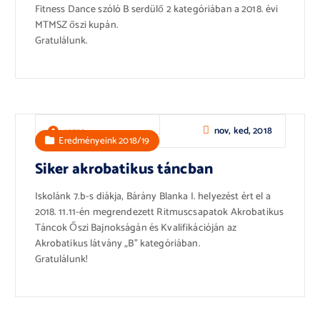
Fitness Dance szóló B serdülő 2 kategóriában a 2018. évi
MTMSZ őszi kupán.
Gratulálunk.
nov, ked, 2018
rozsa
Eredményeink 2018/19
Siker akrobatikus táncban
Iskolánk 7.b-s diákja, Bárány Blanka I. helyezést ért el a
2018. 11.11-én megrendezett Ritmuscsapatok Akrobatikus
Táncok Őszi Bajnokságán és Kvalifikációján az
Akrobatikus látvány „B” kategóriában.
Gratulálunk!