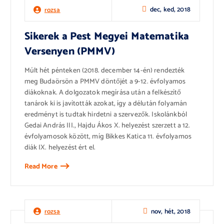
dec, ked, 2018
rozsa
Sikerek a Pest Megyei Matematika
Versenyen (PMMV)
Múlt hét pénteken (2018. december 14-én) rendezték
meg Budaörsön a PMMV döntőjét a 9-12. évfolyamos
diákoknak. A dolgozatok megírása után a felkészítő
tanárok ki is javították azokat, így a délután folyamán
eredményt is tudtak hirdetni a szervezők. Iskolánkból
Gedai András III., Hajdu Ákos X. helyezést szerzett a 12.
évfolyamosok között, míg Bikkes Katica 11. évfolyamos
diák IX. helyezést ért el.
Read More
nov, hét, 2018
rozsa