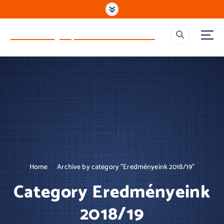
S
k
i
Ócsai Bolyai János Gimnázium
p
t
o
c
o
n
t
e
n
t
Home
Archive by category "Eredményeink 2018/19"
Category Eredményeink
2018/19