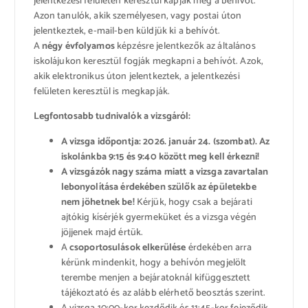
jelentkezési felületen keresztül kapják meg a behívót.
Azon tanulók, akik személyesen, vagy postai úton
jelentkeztek, e-mail-ben küldjük ki a behívót.
A
négy évfolyamos
képzésre jelentkezők az általános
iskolájukon keresztül fogják megkapni a behívót. Azok,
akik elektronikus úton jelentkeztek, a jelentkezési
felületen keresztül is megkapják.
Legfontosabb tudnivalók a vizsgáról:
A vizsga időpontja: 2026.
január 24. (szombat). Az
iskolánkba
9:15 és 9:40 között meg kell érkezni!
A vizsgázók nagy száma miatt a vizsga zavartalan
lebonyolítása érdekében szülők az épületekbe
nem jöhetnek be!
Kérjük, hogy csak a bejárati
ajtókig kísérjék gyermeküket és a vizsga végén
jöjjenek majd értük.
A
csoportosulások elkerülése
érdekében arra
kérünk mindenkit, hogy a behívón megjelölt
terembe menjen a bejáratoknál kifüggesztett
tájékoztató és az alább elérhető beosztás szerint.