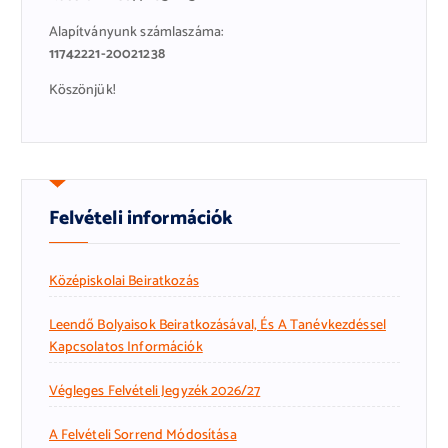
Alapítványunk számlaszáma:
11742221-20021238
Köszönjük!
Felvételi információk
Középiskolai Beiratkozás
Leendő Bolyaisok Beiratkozásával, És A Tanévkezdéssel
Kapcsolatos Információk
Végleges Felvételi Jegyzék 2026/27
A Felvételi Sorrend Módosítása