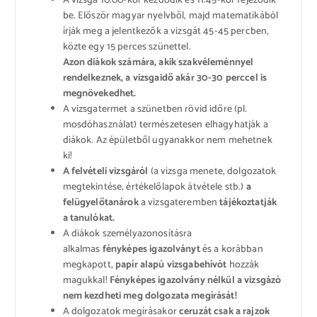
A vizsga 10:00-kor kezdődik és 11:45-kor fejeződik
be. Először magyar nyelvből, majd matematikából
írják meg a jelentkezők a vizsgát 45-45 percben,
közte egy 15 perces szünettel.
Azon diákok számára, akik szakvéleménnyel
rendelkeznek, a vizsgaidő akár 30-30 perccel is
megnövekedhet.
A vizsgatermet a szünetben rövid időre (pl.
mosdóhasználat) természetesen elhagyhatják a
diákok. Az épületből ugyanakkor nem mehetnek
ki!
A felvételi vizsgáról
(a vizsga menete, dolgozatok
megtekintése, értékelőlapok átvétele stb.)
a
felügyelőtanárok
a vizsgateremben
tájékoztatják
a tanulókat.
A diákok személyazonosításra
alkalmas
fényképes
igazolványt
és a korábban
megkapott,
papír alapú vizsgabehívót
hozzák
magukkal!
Fényképes igazolvány nélkül a vizsgázó
nem kezdheti meg dolgozata megírását!
A dolgozatok megírásakor
ceruzát csak a rajzok