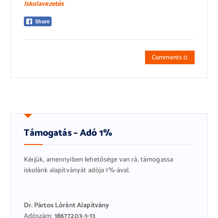
Iskolavezetés
Share
Comments 0
Támogatás – Adó 1%
Kérjük, amennyiben lehetősége van rá, támogassa
iskolánk alapítványát adója 1%-ával.
Dr. Pártos Lóránt Alapítvány
Adószám:
18677203-1-13