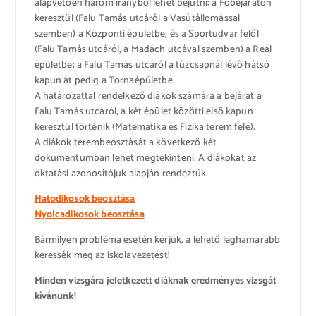
alapvetően három irányból lehet bejutni: a Főbejáraton
keresztül (Falu Tamás utcáról a Vasútállomással
szemben) a Központi épületbe, és a Sportudvar felől
(Falu Tamás utcáról, a Madách utcával szemben) a Reál
épületbe; a Falu Tamás utcáról a tűzcsapnál lévő hátsó
kapun át pedig a Tornaépületbe.
A határozattal rendelkező diákok számára a bejárat a
Falu Tamás utcáról, a két épület közötti első kapun
keresztül történik (Matematika és Fizika terem felé).
A diákok terembeosztását a következő két
dokumentumban lehet megtekinteni. A diákokat az
oktatási azonosítójuk alapján rendeztük.
Hatodikosok beosztása
Nyolcadikosok beosztása
Bármilyen probléma esetén kérjük, a lehető leghamarabb
keressék meg az iskolavezetést!
Minden vizsgára jeletkezett diáknak eredményes vizsgát
kívánunk!