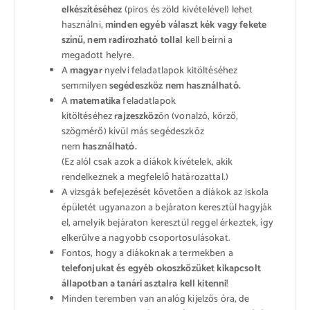
elkészítéséhez
(piros és zöld kivételével) lehet
használni,
minden egyéb választ kék vagy fekete
színű, nem radírozható tollal
kell beírni a
megadott helyre.
A
magyar
nyelvi feladatlapok kitöltéséhez
semmilyen
segédeszköz nem használható.
A
matematika
feladatlapok
kitöltéséhez
rajzeszköz
ön (vonalzó, körző,
szögmérő) kívül más segédeszköz
nem
használható.
(Ez alól csak azok a diákok kivételek, akik
rendelkeznek a megfelelő határozattal.)
A vizsgák befejezését követően a diákok az iskola
épületét ugyanazon a bejáraton keresztül hagyják
el, amelyik bejáraton keresztül reggel érkeztek, így
elkerülve a nagyobb csoportosulásokat.
Fontos, hogy a diákoknak a termekben a
telefonjukat és egyéb okoszközüket kikapcsolt
állapotban a tanári asztalra kell kitenni
!
Minden teremben van analóg kijelzős óra, de