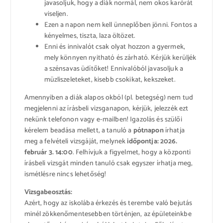
javasoljuk, hogy a diák normál, nem okos karórát
viseljen.
Ezen a napon nem kell ünneplőben jönni. Fontos a
kényelmes, tiszta, laza öltözet.
Enni és innivalót csak olyat hozzon a gyermek,
mely könnyen nyitható és zárható. Kérjük kerüljék
a szénsavas üdítőket! Ennivalóból javasoljuk a
müzliszeleteket, kisebb csokikat, kekszeket.
Amennyiben a diák alapos okból (pl. betegség) nem tud
megjelenni az írásbeli vizsganapon, kérjük, jelezzék ezt
nekünk telefonon vagy e-mailben! Igazolás és szülői
kérelem beadása mellett, a
tanuló a
pótnapon
írhatja
meg a felvételi vizsgáját, melynek
időpontja: 2026.
február 3. 14:00
. Felhívjuk a figyelmet, hogy a központi
írásbeli vizsgát minden tanuló csak egyszer írhatja meg,
ismétlésre nincs lehetőség!
Vizsgabeosztás:
Azért, hogy az iskolába érkezés és terembe való bejutás
minél zökkenőmentesebben történjen, az épületeinkbe