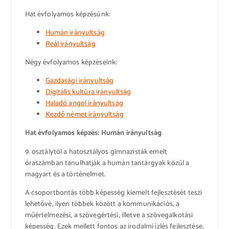
Hat évfolyamos képzésünk:
Humán irányultság
Reál irányultság
Négy évfolyamos képzéseink:
Gazdasági irányultság
Digitális kultúra irányultság
Haladó angol irányultság
Kezdő német irányultság
Hat évfolyamos képzés: Humán irányultság
9. osztálytól a hatosztályos gimnazisták emelt
óraszámban tanulhatják a humán tantárgyak közül a
magyart és a történelmet.
A csoportbontás több képesség kiemelt fejlesztését teszi
lehetővé, ilyen többek között a kommunikációs, a
műértelmezési, a szövegértési, illetve a szövegalkotási
képesség. Ezek mellett fontos az irodalmi ízlés fejlesztése,