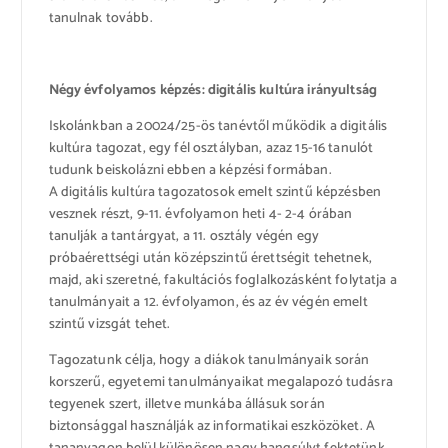
tanulnak tovább.
Négy évfolyamos képzés: digitális kultúra irányultság
Iskolánkban a 20024/25-ös tanévtől működik a digitális
kultúra tagozat, egy fél osztályban, azaz 15-16 tanulót
tudunk beiskolázni ebben a képzési formában.
A digitális kultúra tagozatosok emelt szintű képzésben
vesznek részt, 9-11. évfolyamon heti 4- 2-4 órában
tanulják a tantárgyat, a 11. osztály végén egy
próbaérettségi után középszintű érettségit tehetnek,
majd, aki szeretné, fakultációs foglalkozásként folytatja a
tanulmányait a 12. évfolyamon, és az év végén emelt
szintű vizsgát tehet.
Tagozatunk célja, hogy a diákok tanulmányaik során
korszerű, egyetemi tanulmányaikat megalapozó tudásra
tegyenek szert, illetve munkába állásuk során
biztonsággal használják az informatikai eszközöket. A