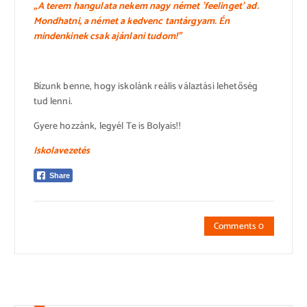
„A terem hangulata nekem nagy német ’feelinget’ ad.
Mondhatni, a német a kedvenc tantárgyam. Én
mindenkinek csak ajánlani tudom!”
Bízunk benne, hogy iskolánk reális válaztási lehetőség
tud lenni.
Gyere hozzánk, legyél Te is Bolyais!!
Iskolavezetés
Share
Comments 0