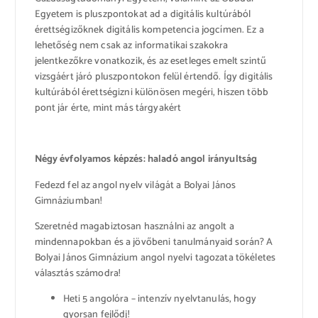
Egyetem is pluszpontokat ad a digitális kultúrából
érettségizőknek digitális kompetencia jogcímen. Ez a
lehetőség nem csak az informatikai szakokra
jelentkezőkre vonatkozik, és az esetleges emelt szintű
vizsgáért járó pluszpontokon felül értendő. Így digitális
kultúrából érettségizni különösen megéri, hiszen több
pont jár érte, mint más tárgyakért
Négy évfolyamos képzés: haladó angol irányultság
Fedezd fel az angol nyelv világát a Bolyai János
Gimnáziumban!
Szeretnéd magabiztosan használni az angolt a
mindennapokban és a jövőbeni tanulmányaid során? A
Bolyai János Gimnázium angol nyelvi tagozata tökéletes
választás számodra!
Heti 5 angolóra – intenzív nyelvtanulás, hogy
gyorsan fejlődj!