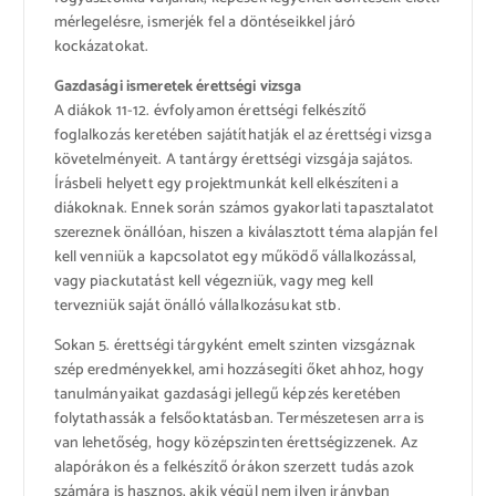
mérlegelésre, ismerjék fel a döntéseikkel járó
kockázatokat.
Gazdasági ismeretek érettségi vizsga
A diákok 11-12. évfolyamon érettségi felkészítő
foglalkozás keretében sajátíthatják el az érettségi vizsga
követelményeit. A tantárgy érettségi vizsgája sajátos.
Írásbeli helyett egy projektmunkát kell elkészíteni a
diákoknak. Ennek során számos gyakorlati tapasztalatot
szereznek önállóan, hiszen a kiválasztott téma alapján fel
kell venniük a kapcsolatot egy működő vállalkozással,
vagy piackutatást kell végezniük, vagy meg kell
tervezniük saját önálló vállalkozásukat stb.
Sokan 5. érettségi tárgyként emelt szinten vizsgáznak
szép eredményekkel, ami hozzásegíti őket ahhoz, hogy
tanulmányaikat gazdasági jellegű képzés keretében
folytathassák a felsőoktatásban. Természetesen arra is
van lehetőség, hogy középszinten érettségizzenek. Az
alapórákon és a felkészítő órákon szerzett tudás azok
számára is hasznos, akik végül nem ilyen irányban