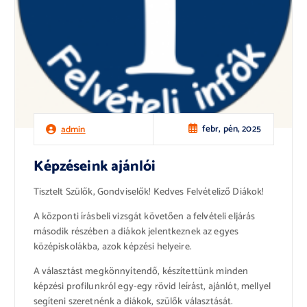
febr, pén, 2025
admin
Képzéseink ajánlói
Tisztelt Szülők, Gondviselők! Kedves Felvételiző Diákok!
A központi írásbeli vizsgát követően a felvételi eljárás
második részében a diákok jelentkeznek az egyes
középiskolákba, azok képzési helyeire.
A választást megkönnyítendő, készítettünk minden
képzési profilunkról egy-egy rövid leírást, ajánlót, mellyel
segíteni szeretnénk a diákok, szülők választását.