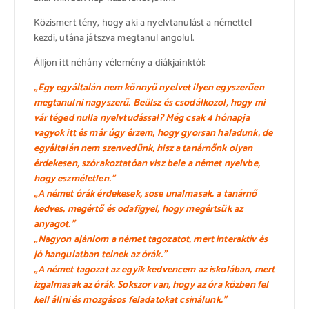
Közismert tény, hogy aki a nyelvtanulást a némettel
kezdi, utána játszva megtanul angolul.
Álljon itt néhány vélemény a diákjainktól:
„Egy egyáltalán nem könnyű nyelvet ilyen egyszerűen
megtanulni nagyszerű. Beülsz és csodálkozol, hogy mi
vár téged nulla nyelvtudással? Még csak 4 hónapja
vagyok itt és már úgy érzem, hogy gyorsan haladunk, de
egyáltalán nem szenvedünk, hisz a tanárnőnk olyan
érdekesen, szórakoztatóan visz bele a német nyelvbe,
hogy eszméletlen.”
„A német órák érdekesek, sose unalmasak. a tanárnő
kedves, megértő és odafigyel, hogy megértsük az
anyagot.”
„Nagyon ajánlom a német tagozatot, mert interaktív és
jó hangulatban telnek az órák.”
„A német tagozat az egyik kedvencem az iskolában, mert
izgalmasak az órák. Sokszor van, hogy az óra közben fel
kell állni és mozgásos feladatokat csinálunk.”