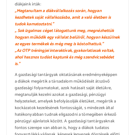
diákjaink írták:
„Megtanultam a diákvállalkozás során, hogyan
kezdhetek saját vállalkozásba, amit a való életben is
tudok kamatoztatni.”
„ Sok izgalmas céget látogattunk meg, megnézhettük
hogyan működik egy vállalat belülről, hogyan készülnek
az egyes termékek és még meg is kóstolhattuk.”
„Az OTP tréningjei interaktívak, gyakorlatiasak voltak,
ahol hasznos tudást kaptunk és még szendvicsebédet
is.”
A gazdasági tantárgyak oktatásának eredményeképpen
a diákok megértik a társadalom működését átszövő
gazdasági folyamatokat, azok hatásait saját életükre,
megtanulják kezelni azokat a gazdasági, pénzügyi
helyzeteket, amelyek befolyásolják életüket, megértik a
kockázatok kezelésének fontosságát, s mindezek által
hatékonyabban tudnak eligazodni a tömegében érkező
pénzügyi ajánlatok között. A gazdasági tantárgyaknak
fontos szerepe van abban is, hogy a diákok tudatos
fogyasztókká váljanak, képesek legyenek döntéseik előtti