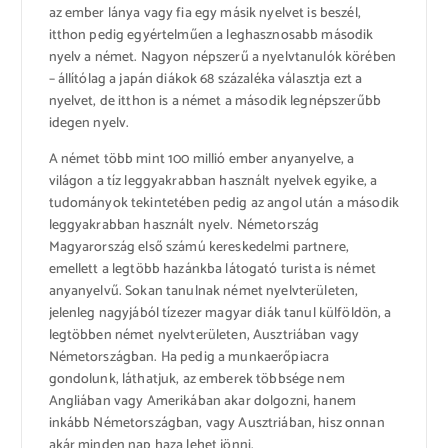
az ember lánya vagy fia egy másik nyelvet is beszél,
itthon pedig egyértelműen a leghasznosabb második
nyelv a német. Nagyon népszerű a nyelvtanulók körében
– állítólag a japán diákok 68 százaléka választja ezt a
nyelvet, de itthon is a német a második legnépszerűbb
idegen nyelv.
A német több mint 100 millió ember anyanyelve, a
világon a tíz leggyakrabban használt nyelvek egyike, a
tudományok tekintetében pedig az angol után a második
leggyakrabban használt nyelv. Németország
Magyarország első számú kereskedelmi partnere,
emellett a legtöbb hazánkba látogató turista is német
anyanyelvű. Sokan tanulnak német nyelvterületen,
jelenleg nagyjából tízezer magyar diák tanul külföldön, a
legtöbben német nyelvterületen, Ausztriában vagy
Németországban. Ha pedig a munkaerőpiacra
gondolunk, láthatjuk, az emberek többsége nem
Angliában vagy Amerikában akar dolgozni, hanem
inkább Németországban, vagy Ausztriában, hisz onnan
akár minden nap haza lehet jönni.