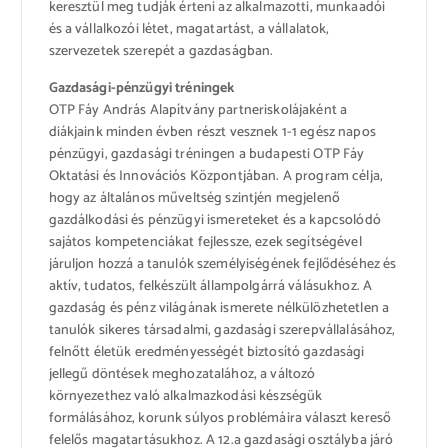
keresztül meg tudják érteni az alkalmazotti, munkaadói
és a vállalkozói létet, magatartást, a vállalatok,
szervezetek szerepét a gazdaságban.
Gazdasági-pénzügyi tréningek
OTP Fáy András Alapítvány partneriskolájaként a
diákjaink minden évben részt vesznek 1-1 egész napos
pénzügyi, gazdasági tréningen a budapesti OTP Fáy
Oktatási és Innovációs Központjában. A program célja,
hogy az általános műveltség szintjén megjelenő
gazdálkodási és pénzügyi ismereteket és a kapcsolódó
sajátos kompetenciákat fejlessze, ezek segítségével
járuljon hozzá a tanulók személyiségének fejlődéséhez és
aktív, tudatos, felkészült állampolgárrá válásukhoz. A
gazdaság és pénz világának ismerete nélkülözhetetlen a
tanulók sikeres társadalmi, gazdasági szerepvállalásához,
felnőtt életük eredményességét biztosító gazdasági
jellegű döntések meghozatalához, a változó
környezethez való alkalmazkodási készségük
formálásához, korunk súlyos problémáira választ kereső
felelős magatartásukhoz. A 12.a gazdasági osztályba járó