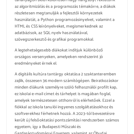
tananyagon belül különösen nagy hangsúlyt fektetünk
az algoritmizálás és a programozás témakörre, a diákok
részletesen megtanulják a fejlesztői környezetek
használatát, a Python programozásinyelvet, valamint a
HTML és CSS leírónyelveket, megismerkednek az
adatbázisok, az SQL nyelv használatával,
szövegszerkesztő és grafikai programokkal.
A legtehetségesebb diákokat indítjuk különböző
országos versenyeken, amelyeken rendszerint jó
eredményeket érnek el.
A digitális kultúra tantárgy oktatása 2 szaktanteremben
zajlik, összesen 36 modern számítógépen. Beiratkozáskor
minden diákunk személyre szóló felhasználói profilt kap,
ez iskolai e-mail címet és tárhelyet is magában foglal,
amelyek természetesen otthonról is elérhetőek. Ezzel a
fiókkal az iskola tanulói ingyenes szolgáltatásokhoz és
szoftverekhez férhetnek hozzá. A 2023-tól bevezetésre
került új felsőoktatási pontszámítási rendszerben számos
egyetem, így a Budapesti Műszaki és
Gazdaságtudományi Egyetem, valamint az Óbudai