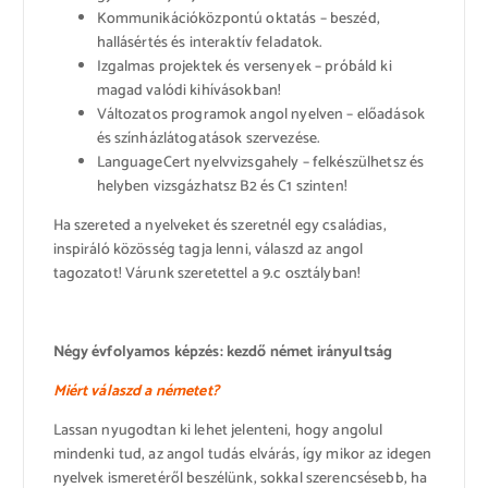
Kommunikációközpontú oktatás – beszéd,
hallásértés és interaktív feladatok.
Izgalmas projektek és versenyek – próbáld ki
magad valódi kihívásokban!
Változatos programok angol nyelven – előadások
és színházlátogatások szervezése.
LanguageCert nyelvvizsgahely – felkészülhetsz és
helyben vizsgázhatsz B2 és C1 szinten!
Ha szereted a nyelveket és szeretnél egy családias,
inspiráló közösség tagja lenni, válaszd az angol
tagozatot! Várunk szeretettel a 9.c osztályban!
Négy évfolyamos képzés: kezdő német irányultság
Miért válaszd a németet?
Lassan nyugodtan ki lehet jelenteni, hogy angolul
mindenki tud, az angol tudás elvárás, így mikor az idegen
nyelvek ismeretéről beszélünk, sokkal szerencsésebb, ha