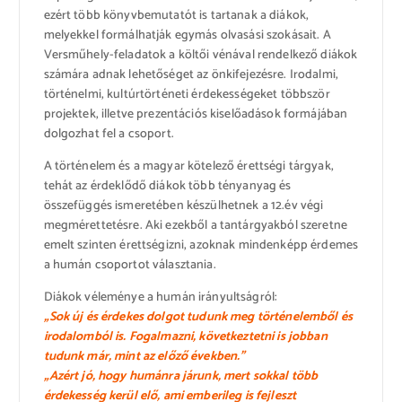
ezért több könyvbemutatót is tartanak a diákok,
melyekkel formálhatják egymás olvasási szokásait. A
Versműhely-feladatok a költői vénával rendelkező diákok
számára adnak lehetőséget az önkifejezésre. Irodalmi,
történelmi, kultúrtörténeti érdekességeket többször
projektek, illetve prezentációs kiselőadások formájában
dolgozhat fel a csoport.
A történelem és a magyar kötelező érettségi tárgyak,
tehát az érdeklődő diákok több tényanyag és
összefüggés ismeretében készülhetnek a 12.év végi
megmérettetésre. Aki ezekből a tantárgyakból szeretne
emelt szinten érettségizni, azoknak mindenképp érdemes
a humán csoportot választania.
Diákok véleménye a humán irányultságról:
„Sok új és érdekes dolgot tudunk meg történelemből és
irodalomból is. Fogalmazni, következtetni is jobban
tudunk már, mint az előző években.”
„Azért jó, hogy humánra járunk, mert sokkal több
érdekesség kerül elő, ami emberileg is fejleszt