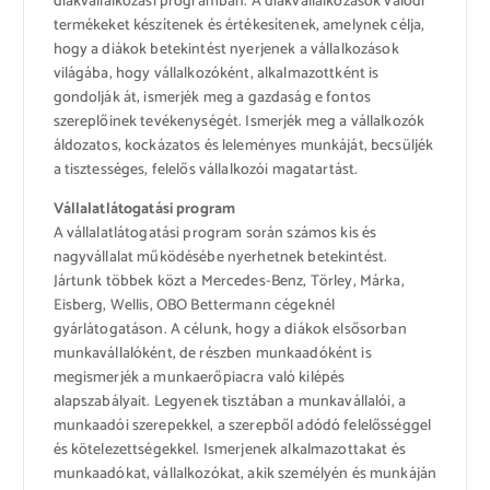
diákvállalkozási programban. A diákvállalkozások valódi
termékeket készítenek és értékesítenek, amelynek célja,
hogy a diákok betekintést nyerjenek a vállalkozások
világába, hogy vállalkozóként, alkalmazottként is
gondolják át, ismerjék meg a gazdaság e fontos
szereplőinek tevékenységét. Ismerjék meg a vállalkozók
áldozatos, kockázatos és leleményes munkáját, becsüljék
a tisztességes, felelős vállalkozói magatartást.
Vállalatlátogatási program
A vállalatlátogatási program során számos kis és
nagyvállalat működésébe nyerhetnek betekintést.
Jártunk többek közt a Mercedes-Benz, Törley, Márka,
Eisberg, Wellis, OBO Bettermann cégeknél
gyárlátogatáson. A célunk, hogy a diákok elsősorban
munkavállalóként, de részben munkaadóként is
megismerjék a munkaerőpiacra való kilépés
alapszabályait. Legyenek tisztában a munkavállalói, a
munkaadói szerepekkel, a szerepből adódó felelősséggel
és kötelezettségekkel. Ismerjenek alkalmazottakat és
munkaadókat, vállalkozókat, akik személyén és munkáján