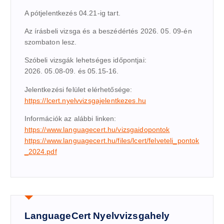
A pótjelentkezés 04.21-ig tart.
Az írásbeli vizsga és a beszédértés 2026. 05. 09-én
szombaton lesz.
Szóbeli vizsgák lehetséges időpontjai:
2026. 05.08-09. és 05.15-16.
Jelentkezési felület elérhetősége:
https://lcert.nyelvvizsgajelentkezes.hu
Információk az alábbi linken:
https://www.languagecert.hu/vizsgaidopontok
https://www.languagecert.hu/files/lcert/felveteli_pontok
_2024.pdf
LanguageCert Nyelvvizsgahely