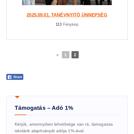
2025.09.01. TANÉVNYITÓ ÜNNEPSÉG
113
Fénykép
◄
1
2
Share
Támogatás – Adó 1%
Kérjük, amennyiben lehetősége van rá, támogassa
iskolánk alapítványát adója 1%-ával.