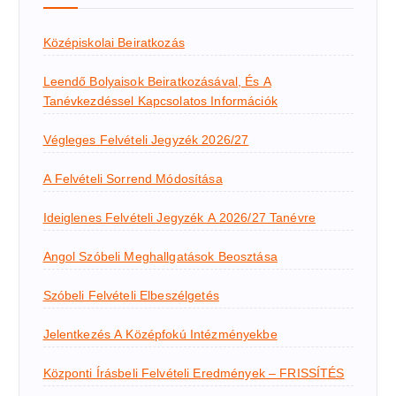
Középiskolai Beiratkozás
Leendő Bolyaisok Beiratkozásával, És A
Tanévkezdéssel Kapcsolatos Információk
Végleges Felvételi Jegyzék 2026/27
A Felvételi Sorrend Módosítása
Ideiglenes Felvételi Jegyzék A 2026/27 Tanévre
Angol Szóbeli Meghallgatások Beosztása
Szóbeli Felvételi Elbeszélgetés
Jelentkezés A Középfokú Intézményekbe
Központi Írásbeli Felvételi Eredmények – FRISSÍTÉS