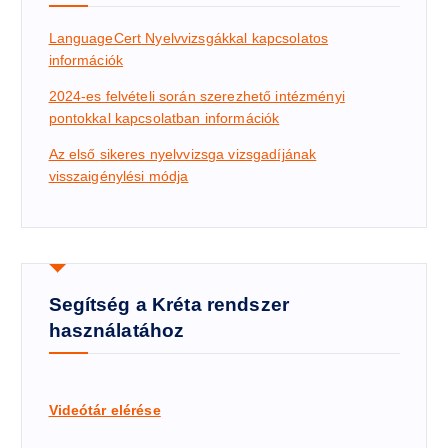
LanguageCert Nyelvvizsgákkal kapcsolatos
információk
2024-es felvételi során szerezhető intézményi
pontokkal kapcsolatban információk
Az első sikeres nyelvvizsga vizsgadíj
ának
visszaigénylési módja
Segítség a Kréta rendszer
használatához
Videótár elérése