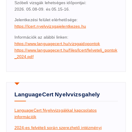
Szóbeli vizsgák lehetséges időpontjai:
2026. 05.08-09. és 05.15-16.
Jelentkezési felület elérhetősége:
https://lcert.nyelvvizsgajelentkezes.hu
Információk az alábbi linken:
https://www.languagecert.hu/vizsgaidopontok
https://www.languagecert.hu/files/lcert/felveteli_pontok
_2024.pdf
LanguageCert Nyelvvizsgahely
LanguageCert Nyelvvizsgákkal kapcsolatos
információk
2024-es felvételi során szerezhető intézményi