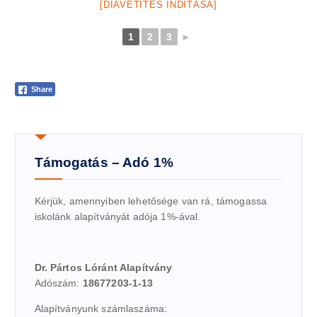
[DIAVETÍTÉS INDÍTÁSA]
1
2
3
►
Share
Támogatás – Adó 1%
Kérjük, amennyiben lehetősége van rá, támogassa
iskolánk alapítványát adója 1%-ával.
Dr. Pártos Lóránt Alapítvány
Adószám:
18677203-1-13
Alapítványunk számlaszáma: