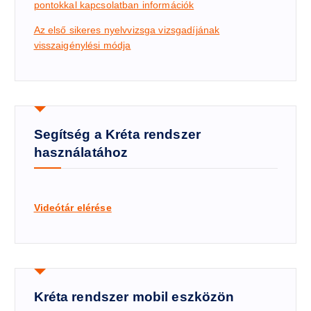
pontokkal kapcsolatban információk
Az első sikeres nyelvvizsga vizsgadíj
ának
visszaigénylési módja
Segítség a Kréta rendszer
használatához
Videótár elérése
Kréta rendszer mobil eszközön