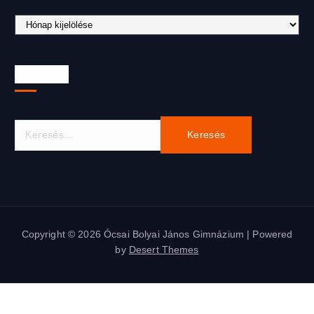
Archívum
Keresés
K
e
r
e
s
é
s
Copyright © 2026 Ócsai Bolyai János Gimnázium | Powered
:
by
Desert Themes