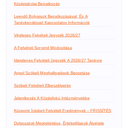
Középiskolai Beiratkozás
Leendő Bolyaisok Beiratkozásával, És A
Tanévkezdéssel Kapcsolatos Információk
Végleges Felvételi Jegyzék 2026/27
A Felvételi Sorrend Módosítása
Ideiglenes Felvételi Jegyzék A 2026/27 Tanévre
Angol Szóbeli Meghallgatások Beosztása
Szóbeli Felvételi Elbeszélgetés
Jelentkezés A Középfokú Intézményekbe
Központi Írásbeli Felvételi Eredmények – FRISSÍTÉS
Dolgozatok Megtekintése, Értékelőlapok Átvétele