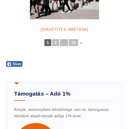
[DIAVETÍTÉS INDÍTÁSA]
1
2
...
15
►
Share
Támogatás – Adó 1%
Kérjük, amennyiben lehetősége van rá, támogassa
iskolánk alapítványát adója 1%-ával.