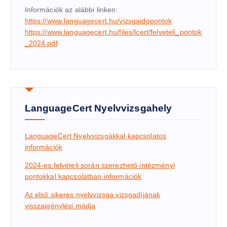
Információk az alábbi linken:
https://www.languagecert.hu/vizsgaidopontok
https://www.languagecert.hu/files/lcert/felveteli_pontok
_2024.pdf
LanguageCert Nyelvvizsgahely
LanguageCert Nyelvvizsgákkal kapcsolatos
információk
2024-es felvételi során szerezhető intézményi
pontokkal kapcsolatban információk
Az első sikeres nyelvvizsga vizsgadíj
ának
visszaigénylési módja