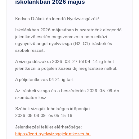
iskolánkban 2026 május
Kedves Diákok és leendő Nyelvvizsgázók!
Iskolánkban 2026 májusában is szeretnénk elegendő
jelentkező esetén megszervezni a nemzetközi
egynyelvű angol nyelvvizsga (B2, C1) írásbeli és
szóbeli részeit.
A vizsgaidőszakra 2026. 03. 27-től 04. 14-ig lehet
jelentkezni a pótjelentkezési díj megfizetése nélkül.
A pótjelentkezés 04.21-ig tart.
Az írásbeli vizsga és a beszédértés 2026. 05. 09-én
szombaton lesz.
Szóbeli vizsgák lehetséges időpontjai:
2026. 05.08-09. és 05.15-16.
Jelentkezési felület elérhetősége:
https://lcert.nyelvvizsgajelentkezes.hu