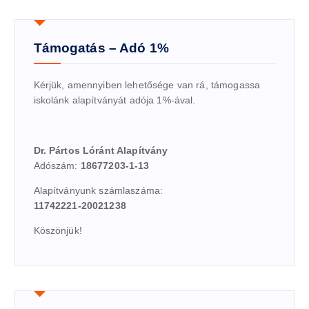
Támogatás – Adó 1%
Kérjük, amennyiben lehetősége van rá, támogassa
iskolánk alapítványát adója 1%-ával.
Dr. Pártos Lóránt Alapítvány
Adószám:
18677203-1-13
Alapítványunk számlaszáma:
11742221-20021238
Köszönjük!