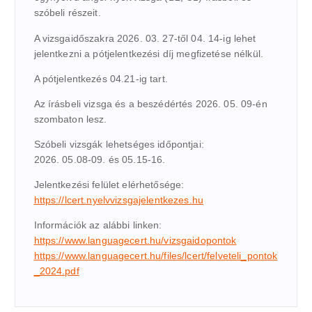
szóbeli részeit.
A vizsgaidőszakra 2026. 03. 27-től 04. 14-ig lehet
jelentkezni a pótjelentkezési díj megfizetése nélkül.
A pótjelentkezés 04.21-ig tart.
Az írásbeli vizsga és a beszédértés 2026. 05. 09-én
szombaton lesz.
Szóbeli vizsgák lehetséges időpontjai:
2026. 05.08-09. és 05.15-16.
Jelentkezési felület elérhetősége:
https://lcert.nyelvvizsgajelentkezes.hu
Információk az alábbi linken:
https://www.languagecert.hu/vizsgaidopontok
https://www.languagecert.hu/files/lcert/felveteli_pontok
_2024.pdf