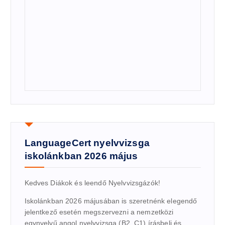
LanguageCert nyelvvizsga
iskolánkban 2026 május
Kedves Diákok és leendő Nyelvvizsgázók!
Iskolánkban 2026 májusában is szeretnénk elegendő
jelentkező esetén megszervezni a nemzetközi
egynyelvű angol nyelvvizsga (B2, C1) írásbeli és