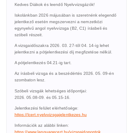
Kedves Diákok és leendő Nyelvvizsgázók!
Iskolánkban 2026 májusában is szeretnénk elegendő
jelentkező esetén megszervezni a nemzetközi
egynyelvű angol nyelvvizsga (B2, C1) írásbeli és
szóbeli részeit.
A vizsgaidőszakra 2026. 03. 27-től 04. 14-ig lehet
jelentkezni a pótjelentkezési díj megfizetése nélkül.
A pótjelentkezés 04.21-ig tart.
Az írásbeli vizsga és a beszédértés 2026. 05. 09-én
szombaton lesz.
Szóbeli vizsgák lehetséges időpontjai:
2026. 05.08-09. és 05.15-16.
Jelentkezési felület elérhetősége:
https://lcert.nyelvvizsgajelentkezes.hu
Információk az alábbi linken:
https://www.languagecert.hu/vizsgaidopontok