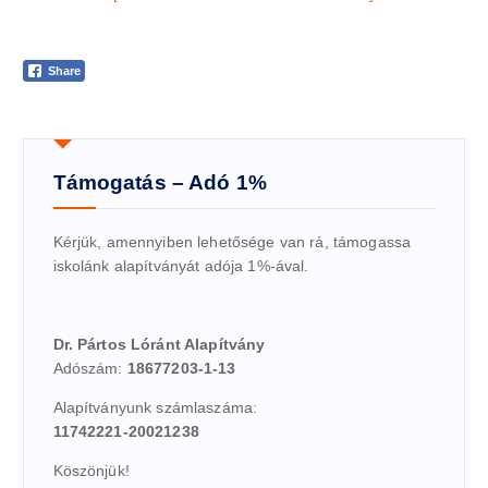
Share
Támogatás – Adó 1%
Kérjük, amennyiben lehetősége van rá, támogassa
iskolánk alapítványát adója 1%-ával.
Dr. Pártos Lóránt Alapítvány
Adószám:
18677203-1-13
Alapítványunk számlaszáma:
11742221-20021238
Köszönjük!