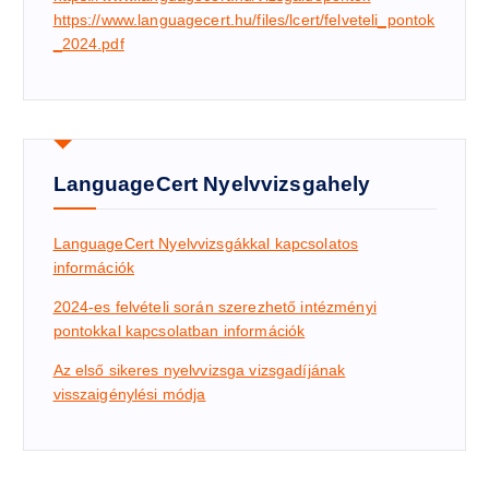
https://www.languagecert.hu/files/lcert/felveteli_pontok
_2024.pdf
LanguageCert Nyelvvizsgahely
LanguageCert Nyelvvizsgákkal kapcsolatos
információk
2024-es felvételi során szerezhető intézményi
pontokkal kapcsolatban információk
Az első sikeres nyelvvizsga vizsgadíj
ának
visszaigénylési módja