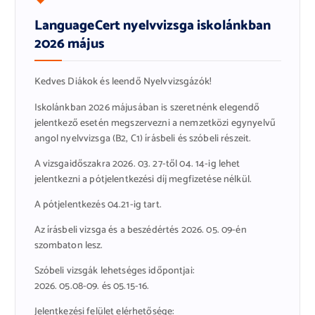
LanguageCert nyelvvizsga iskolánkban
2026 május
Kedves Diákok és leendő Nyelvvizsgázók!
Iskolánkban 2026 májusában is szeretnénk elegendő
jelentkező esetén megszervezni a nemzetközi egynyelvű
angol nyelvvizsga (B2, C1) írásbeli és szóbeli részeit.
A vizsgaidőszakra 2026. 03. 27-től 04. 14-ig lehet
jelentkezni a pótjelentkezési díj megfizetése nélkül.
A pótjelentkezés 04.21-ig tart.
Az írásbeli vizsga és a beszédértés 2026. 05. 09-én
szombaton lesz.
Szóbeli vizsgák lehetséges időpontjai:
2026. 05.08-09. és 05.15-16.
Jelentkezési felület elérhetősége: