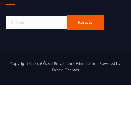
K
e
r
e
s
é
s
Copyright © 2026 Ócsai Bolyai János Gimnázium | Powered by
:
Desert Themes