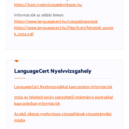
https://lcert.nyelvvizsgajelentkezes.hu
Információk az alábbi linken:
https://www.languagecert.hu/vizsgaidopontok
https://www.languagecert.hu/files/lcert/felveteli_ponto
k_2024.pdf
LanguageCert Nyelvvizsgahely
LanguageCert Nyelvvizsgákkal kapcsolatos információk
2024-es felvételi során szerezhető intézményi pontokkal
kapcsolatban információk
Az első sikeres nyelvvizsga vizsgadíj
ának visszaigénylési
módja