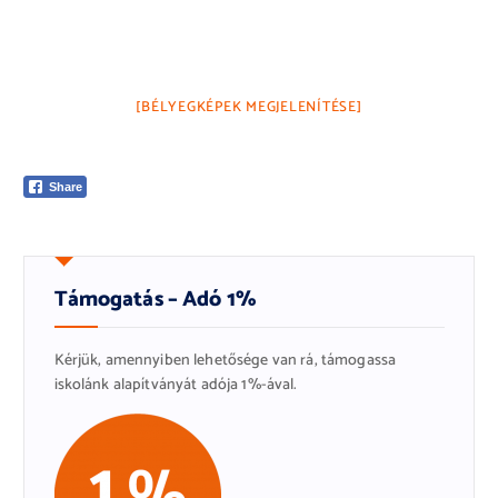
[BÉLYEGKÉPEK MEGJELENÍTÉSE]
Share
Támogatás – Adó 1%
Kérjük, amennyiben lehetősége van rá, támogassa
iskolánk alapítványát adója 1%-ával.