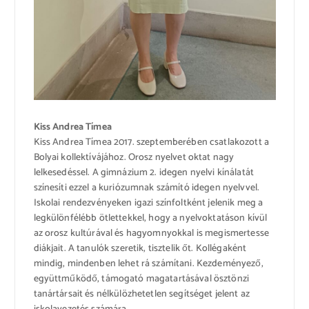
Kiss Andrea Tímea
Kiss Andrea Tímea 2017. szeptemberében csatlakozott a
Bolyai kollektívájához. Orosz nyelvet oktat nagy
lelkesedéssel. A gimnázium 2. idegen nyelvi kínálatát
színesíti ezzel a kuriózumnak számító idegen nyelvvel.
Iskolai rendezvényeken igazi színfoltként jelenik meg a
legkülönfélébb ötlettekkel, hogy a nyelvoktatáson kívül
az orosz kultúrával és hagyomnyokkal is megismertesse
diákjait. A tanulók szeretik, tisztelik őt. Kollégaként
mindig, mindenben lehet rá számítani. Kezdeményező,
együttműködő, támogató magatartásával ösztönzi
tanártársait és nélkülözhetetlen segítséget jelent az