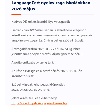
LanguageCert nyelvvizsga iskolánkban
2026 május
Kedves Diákok és leendő Nyelvvizsgázók!
Iskolánkban 2026 májusában is szeretnénk elegendő
jelentkező esetén megszervezni a nemzetközi egynyelvű
angol nyelvvizsga (B2, C1) írásbeli és szóbeli részeit.
A vizsgaidőszakra 2026. 03. 27-től 04. 14-ig lehet
jelentkezni a pótjelentkezési díj megfizetése nélkül.
A pótjelentkezés 04.21-ig tart.
Az írásbeli vizsga és a beszédértés 2026. 05. 09-én
szombaton lesz.
Szóbeli vizsgák lehetséges időpontjai:
2026. 05.08-09. és 05.15-16.
Jelentkezési felület elérhetősége:
https://lcert.nyelvvizsgajelentkezes.hu