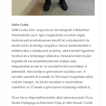
Gelle Csaba
Gelle Csaba 2021. augusztusa óta dolgozik a Bolyaiban.
Matematikát tanít. Igen megbízható munkát végez,
tanítványait eredményesen készíti fel a középszintű és
emelt szintű érettségi vizsgákra. Hamar beilleszkedett a
kollektívába, csatlakozott azokhoz, akik kiemelt figyelmet
fordítanak a tehetséges diákokra. Délutánonként külön
foglalkozik versenyfelkészítéssel, diákjai szép
helyezéseket érnek el. Az osztályfőnöki munkában is
jeleskedik. Hatosztályos gimnáziumi osztálya van. A
tanulók szeretik és tisztelik őt. Könnyen megtalálja velük
a közös hangot. Az iskola vezetése is maximálisan
számíthat rá. Ő kezeli a gimnázium közösségi oldalát is.
Ócsa Város Képviselőtestülete által adományozott Ócsa
Kiváló Pedagógusa Kitüntető Díjat az idén Bozsik Tünde