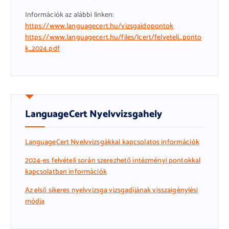
Információk az alábbi linken:
https://www.languagecert.hu/vizsgaidopontok
https://www.languagecert.hu/files/lcert/felveteli_ponto
k_2024.pdf
LanguageCert Nyelvvizsgahely
LanguageCert Nyelvvizsgákkal kapcsolatos információk
2024-es felvételi során szerezhető intézményi pontokkal
kapcsolatban információk
Az első sikeres nyelvvizsga vizsgadíj
ának visszaigénylési
módja