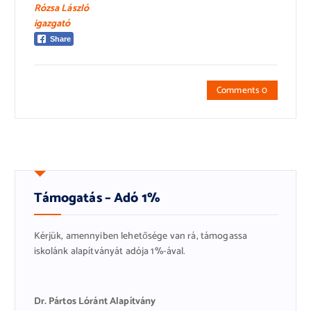
Rózsa László
igazgató
Share
Comments 0
Támogatás – Adó 1%
Kérjük, amennyiben lehetősége van rá, támogassa
iskolánk alapítványát adója 1%-ával.
Dr. Pártos Lóránt Alapítvány