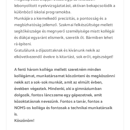
lebonyolított nyelvvizsgáztatást, aktívan bekapcsolódik a
különböző iskolai programokba.
Munkájára a kiemelkedő precizitás, a pontosság és a
megbízhatóság jellemző. Szakmai felkészültsége mellett
segítőkészsége és megnyerő személyisége miatt kollégái
és diákjai egyaránt elismerik, szeretik őt. Bármiben lehet
rá építeni.
Gratulálunk a díjazottaknak és kívánunk nekik az
elkövetkezendő évekre is kitartást, sok erőt, egészséget!
A fenti három kolléga mellett szeretném minden
kollégámat, munkatársamat köszönteni és megköszönni
nekik azt a sok-sok munkát, amit az elmúlt évben,
években végeztek. Mindenki, aki a gimnáziumban
dolgozik, fontos láncszeme egy gépezetnek, amit
közoktatásnak nevezünk. Fontos a tanár, fontos a
NOMS-os kolléga és fontosak a technikai munkatársaik
is.
Köszönöm!