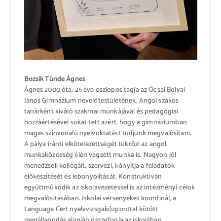
Bozsik Tünde Ágnes
Ágnes 2000 óta, 25 éve oszlopos tagja az Ócsai Bolyai
János Gimnázium nevelőtestületének. Angol szakos
tanárként kiváló szakmai munkájával és pedagógiai
hozzáértésével sokat tett azért, hogy a gimnáziumban
magas színvonalú nyelvoktatást tudjunk megvalósítani.
A pálya iránti elkötelezettségét tükrözi az angol
munkaközösség élén végzett munka is. Nagyon jól
menedzseli kollégáit, szervezi, irányítja a feladatok
előkészítését és lebonyolítását. Konstruktívan
együttműködik az iskolavezetéssel is az intézményi célok
megvalósításában. Iskolai versenyeket koordinál, a
Language Cert nyelvvizsgaközponttal kötött
megállapodás alapján összefogja az iskolában